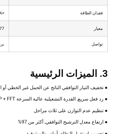
فقدان الطاقة
<2.5%
معيار
77
تواصل
بر
3. الميزات الرئيسية
● تخفيف التيار التوافقي الناتج عن الحمل غير الخطي أو ا
● رد فعل سريع, القدرة التشغيلية عالية السرعة DSP + FFT, وقت الاستجابة الكامل <10آنسة
● تنظيم عدم التوازن على ثلاث مراحل
● ارتفاع معدل الترشيح التوافقي, أكثر من 97%
● تحسين استقرار النظام, أمان, والموثوقية