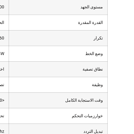
مستوى الجهد
400الخ
القدرة المقدرة
الحد الأقصى 
تكرار
0/60
وضع الخط
4W
نطاق تصفية
اختيا
وظيفة
تصح
وقت الاستجابة الكامل
<10آنسة
خوارزميات التحكم
تحو
تبديل التردد
hz