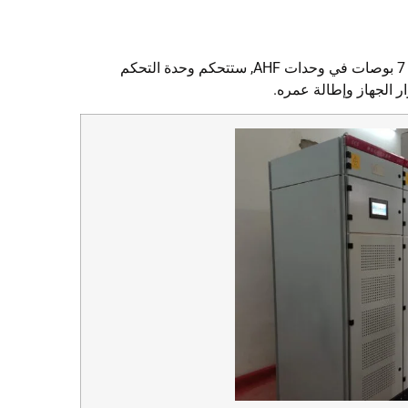
تم تكوينه بوحدات طاقة AHF ولوحة تحكم. ستتحكم وحدة التحكم المركزية LCD مقاس 7 بوصات في وحدات AHF, ستتحكم وحدة التحكم
ر الجهاز وإطالة عمره.