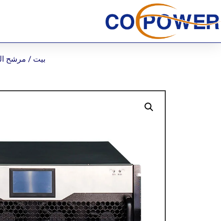
بيت
/
مرشح التو