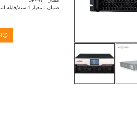
اتصال：3P4W
ضمان：معيار 1 سنة/قابلة للتفاوض
ا