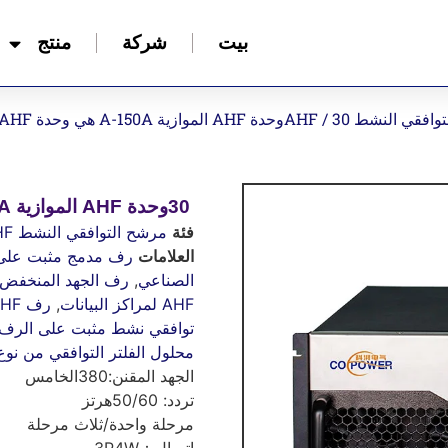
بيت
شركة
منتج
افقي النشط AHF
/ 30وحدة AHF الموازية A-150A هي وحدة AHF لجودة الطاقة
30وحدة AHF الموازية A-150A هي وحدة AHF لجودة الطاقة
فئة
مرشح التوافقي النشط AHF
العلامات
رف مدمج مثبت على HF
الصناعي
,
رف الجهد المنخفض AHF
AHF لمراكز البيانات
,
رف AHF لجودة الطاقة
توافقي نشط مثبت على الرف
محلول الفلتر التوافقي من نو
الجهد المقنن:380الخامس
تردد: 50/60هرتز
مرحلة واحدة/ثلاث مرحلة