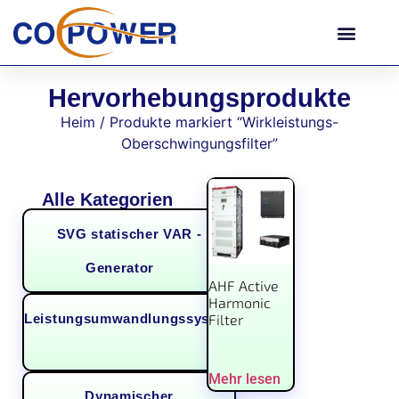
Hervorhebungsprodukte
Heim
/ Produkte markiert “Wirkleistungs-
Oberschwingungsfilter”
Alle Kategorien
SVG statischer VAR -
Generator
(7)
AHF Active
Harmonic
Leistungsumwandlungssystem
Filter
(1)
Mehr lesen
Dynamischer