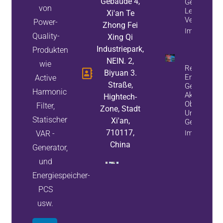
Gebäude 4,
Generatore
von
Leistungsfa
Xi'an Te
Verbessern
Power-
Zhong Fei
Immobilieni
Quality-
Xing Qi
Industriepark,
Produkten
NEIN. 2,
wie
Reduzieren 
Biyuan 3.
Energieverl
Active
Straße,
Geräteausfä
Harmonic
Aktiven
Hightech-
Oberschwing
Filter,
Zone, Stadt
Und Statisc
Statischer
Xi'an,
Generatore
710117,
VAR -
Immobilieni
China
Generator,
und
Energiespeicher-
PCS
usw.