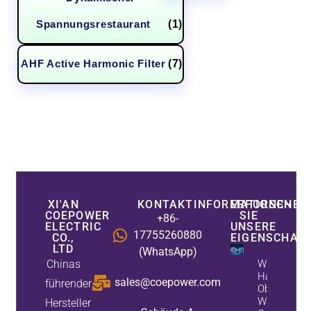
Spannungsrestaurant
(1)
AHF Active Harmonic Filter
(7)
XI'AN
KONTAKTINFORMATIONEN
ERFORSCHEN
COEPOWER
SIE
+86-
ELECTRIC
UNSERE
17755260880
CO.,
EIGENSCHAF
LTD
(WhatsApp)
Chinas
Wie Aktive
Harmonische
sales@coepower.com
führender
Oberwellen 
Während Sta
Hersteller