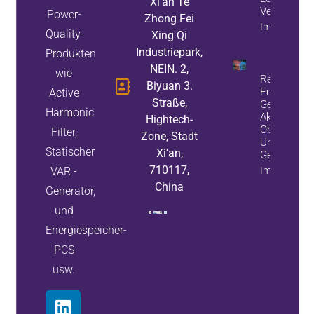
Xi'an Te
Verbessern
Power-
Zhong Fei
Immobilieni
Quality-
Xing Qi
Industriepark,
Produkten
NEIN. 2,
wie
Reduzieren 
Biyuan 3.
Energieverl
Active
Straße,
Geräteausfä
Harmonic
Aktiven
Hightech-
Oberschwing
Filter,
Zone, Stadt
Und Statisc
Statischer
Xi'an,
Generatore
710117,
VAR -
Immobilieni
China
Generator,
und
Energiespeicher-
PCS
usw.