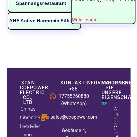
Spannungsrestaurant
(1)
Mehr lesen
AHF Active Harmonic Filter
(7)
XI'AN
KONTAKTINFORMATIONEN
ERFORSCHEN
COEPOWER
SIE
+86-
ELECTRIC
UNSERE
17755260880
CO.,
EIGENSCHAF
LTD
(WhatsApp)
Chinas
Wie Aktive
Harmonische
sales@coepower.com
führender
Oberwellen 
Während Sta
Hersteller
Gebäude 4,
Generatore
von
Leistungsfa