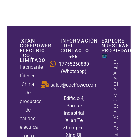
XI'AN
INFORMACIÓN
EXPLORE
COEEPOWER
DEL
NUESTRAS
ELECTRIC
CONTACTO
PROPIEDADE
CO.,
+86-
LIMITADO
Cómo Los
17755260880
Fabricante
Filtros De
(Whatsapp)
Armónicos
líder en
Activos
China
Eliminan Lo
sales@coePower.com
Armónicos
de
Mientras
Edificio 4,
Que Los
productos
Parque
Generadore
de
Estáticos
industrial
Var Mejora
calidad
Xi'an Te
El Factor D
eléctrica
Zhong Fei
Potencia
Xing Qi,
Información
como