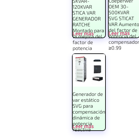
Coeperwer
5KVAR-
OEM 30-
120KVAR
500KVAR
STICA VAR
SVG STICAT
GENERADOR
VAR Aument
RATCHE
del factor de
Montado para
Leer más
Leer más
potencia del
la mejora del
compensado
factor de
≥0.99
potencia
Generador de
var estático
SVG para
compensación
dinámica de
potencia
Leer más
reactiva