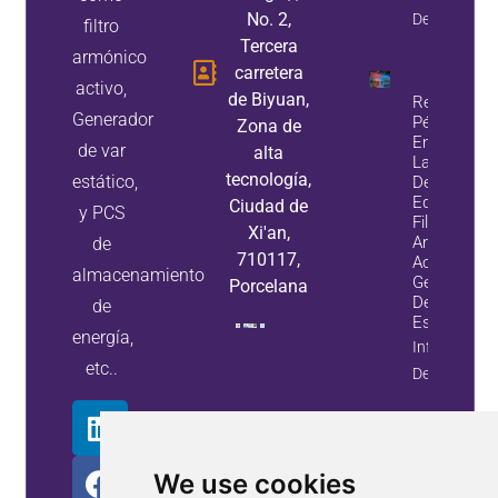
No. 2,
De Propieda
filtro
Tercera
armónico
carretera
activo,
de Biyuan,
Reduzca La
Generador
Pérdida De
Zona de
Energía Y
de var
alta
Las Fallas
tecnología,
estático,
De Los
Equipos Co
Ciudad de
y PCS
Filtros De
Xi'an,
Armónicos
de
710117,
Activos Y
almacenamiento
Generadore
Porcelana
De Var
de
Estáticos
energía,
Información
etc..
De Propieda
We use cookies