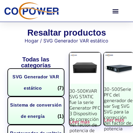
Resaltar productos
Hogar
/ SVG Generador VAR estático
Todas las
categorías
SVG Generador VAR
estático
(7)
30-500Serie
30-500KVAR
PFC del
SVG STATIC
generador de
fue la serie
Sistema de conversión
var Svg SVG
Generator PFC
SVG para la
3 Dispositivo
de energía
(1)
corrección
de corrección
Leer más
Leer más
del factor de
del factor de
potencia
potencia de