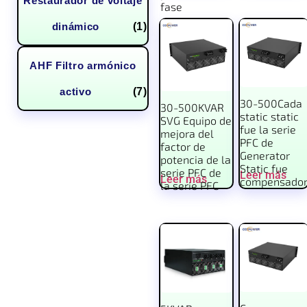
Restaurador de voltaje
fase
dinámico
(1)
AHF Filtro armónico
activo
(7)
30-500Cada
30-500KVAR
static static
SVG Equipo de
fue la serie
mejora del
PFC de
factor de
Generator
potencia de la
Static fue
serie PFC de
Leer más
Leer más
compensado
la serie PFC