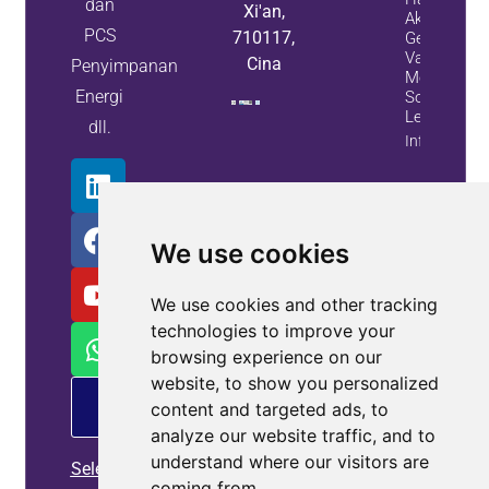
dan
Xi'an,
Aktif Dan
PCS
710117,
Generator
Var Statis
Cina
Penyimpanan
Memberika
Energi
Solusi Yang
Lebih Baik
dll.
Info Propert
We use cookies
We use cookies and other tracking
technologies to improve your
browsing experience on our
website, to show you personalized
PM
content and targeted ads, to
menawarkan
analyze our website traffic, and to
Baca
understand where our visitors are
Selengkapnya
coming from.