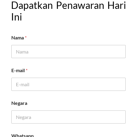
Dapatkan Penawaran Hari
Ini
Nama
*
E-mail
*
N
Negara
a
m
a
E
-
m
Whatsapp