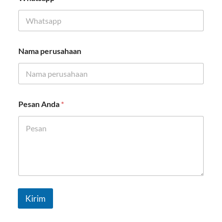
a
i
l
*
Nama perusahaan
Pesan Anda
*
Kirim