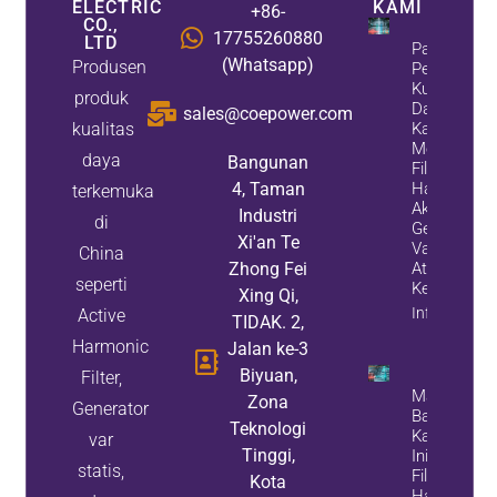
ELECTRIC
KAMI
+86-
CO.,
17755260880
LTD
Panduan
(Whatsapp)
Produsen
Peningkata
Kualitas
produk
Daya:
sales@coepower.com
kualitas
Kapan
Memasang
daya
Bangunan
Filter
4, Taman
Harmonik
terkemuka
Aktif,
Industri
di
Generator
Xi'an Te
Var Statis,
China
Zhong Fei
Atau
seperti
Keduanya
Xing Qi,
Info Propert
Active
TIDAK. 2,
Harmonic
Jalan ke-3
Biyuan,
Filter,
Masalah
Zona
Generator
Bank
Teknologi
Kapasitor?
var
Tinggi,
Inilah Cara
statis,
Filter
Kota
Harmonik