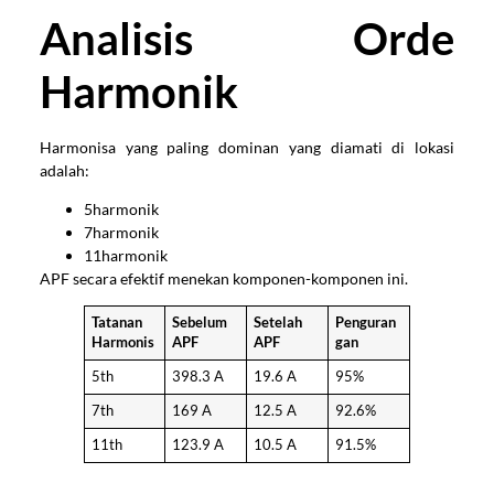
Analisis Orde
Harmonik
Harmonisa yang paling dominan yang diamati di lokasi
adalah:
5harmonik
7harmonik
11harmonik
APF secara efektif menekan komponen-komponen ini.
Tatanan
Sebelum
Setelah
Penguran
Harmonis
APF
APF
gan
5th
398.3 A
19.6 A
95%
7th
169 A
12.5 A
92.6%
11th
123.9 A
10.5 A
91.5%