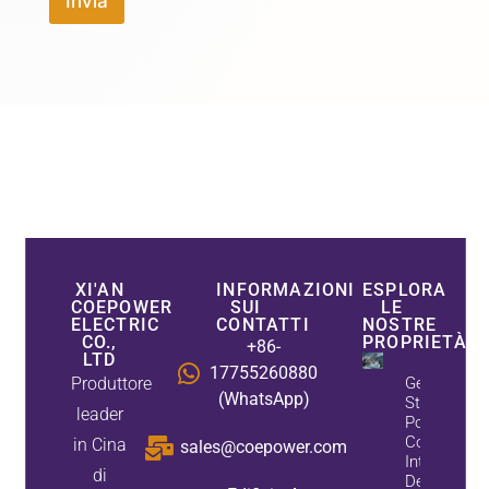
Invia
XI'AN
INFORMAZIONI
ESPLORA
COEPOWER
SUI
LE
ELECTRIC
CONTATTI
NOSTRE
CO.,
PROPRIETÀ
+86-
LTD
17755260880
Produttore
Generatore
(WhatsApp)
Statico Co
leader
Potenza:
Compensaz
in Cina
sales@coepower.com
Intelligente
di
Della Poten