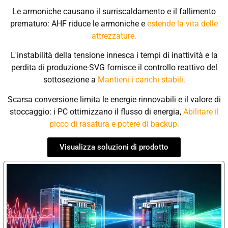
Le armoniche causano il surriscaldamento e il fallimento
prematuro: AHF riduce le armoniche e
estende la vita delle
attrezzature.
L'instabilità della tensione innesca i tempi di inattività e la
perdita di produzione-SVG fornisce il controllo reattivo del
sottosezione a
Mantieni i carichi stabili.
Scarsa conversione limita le energie rinnovabili e il valore di
stoccaggio: i PC ottimizzano il flusso di energia,
Abilitare il
picco di rasatura e potere di backup.
Visualizza soluzioni di prodotto