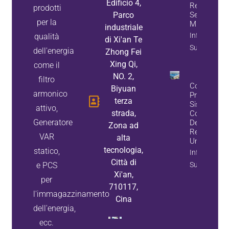
Edificio 4,
Reattiva Per
prodotti
Parco
Settore
per la
Minerario
industriale
Informazion
qualità
di Xi'an Te
Sulla Propri
dell'energia
Zhong Fei
Xing Qi,
come il
NO. 2,
filtro
Come
Biyuan
armonico
Progettare 
terza
Sistema Di
attivo,
strada,
Compensaz
Generatore
Della Poten
Zona ad
Reattiva Pe
VAR
alta
Una Fabbri
tecnologia,
statico,
Informazion
Città di
e PCS
Sulla Propri
Xi'an,
per
710117,
l'immagazzinamento
Cina
dell'energia,
ecc.