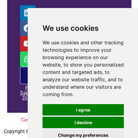
We use cookies
We use cookies and other tracking
technologies to improve your
browsing experience on our
website, to show you personalized
content and targeted ads, to
Offerta
PM
analyze our website traffic, and to
understand where our visitors are
Per
Saperne
coming from.
Di Più
I agree
Casa
|
Politica sulla riservatezza
|
Contattaci
I decline
Copyright © 2010-2025
Coepower.com
. Tutti i diritti riservati.
Change my preferences