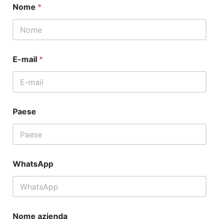
Nome
*
E-mail
*
m
Paese
e
s
s
a
g
g
WhatsApp
i
o
W
h
a
t
Nome azienda