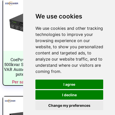
We use cookies
We use cookies and other tracking
technologies to improve your
browsing experience on our
website, to show you personalized
content and targeted ads, to
analyze our website traffic, and to
CoePower OEM 30-
30-500Kvar Svg Static era
500kvar SVG VAR STATIC
Generator PFC Series 3
understand where our visitors are
VAR Aumenta il fattore di
Dispositivo di correzione
coming from.
potenza ≥0,99
del fattore di potenza in
fase
Per saperne di più
Per saperne di più
I agree
I decline
Change my preferences