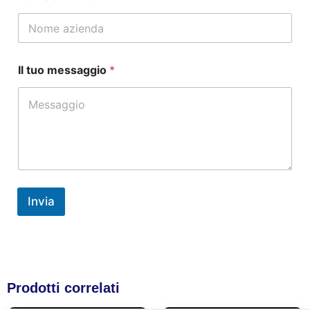
s
A
p
p
E
Il tuo messaggio
*
-
m
a
i
l
Invia
Prodotti correlati