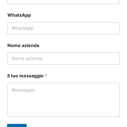
WhatsApp
Nome azienda
N
Il tuo messaggio
*
o
m
e
t
u
o
t
u
o