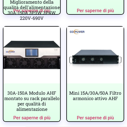
Miglioramento della
qualità dell'alimentazione
Per saperne di più
Per saperne di più
30A-150A 3P3W 3P4W
220V-690V
30A-150A Modulo AHF
Mini 15A/30A/50A Filtro
montato su rack parallelo
armonico attivo AHF
per qualità di
alimentazione
Per saperne di più
Per saperne di più