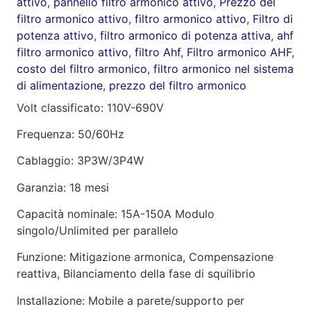
attivo
,
pannello filtro armonico attivo
,
Prezzo del
filtro armonico attivo
,
filtro armonico attivo
,
Filtro di
potenza attivo
,
filtro armonico di potenza attiva
,
ahf
filtro armonico attivo
,
filtro Ahf
,
Filtro armonico AHF
,
costo del filtro armonico
,
filtro armonico nel sistema
di alimentazione
,
prezzo del filtro armonico
Volt classificato: 110V-690V
Frequenza: 50/60Hz
Cablaggio: 3P3W/3P4W
Garanzia: 18 mesi
Capacità nominale: 15A-150A Modulo
singolo/Unlimited per parallelo
Funzione: Mitigazione armonica, Compensazione
reattiva, Bilanciamento della fase di squilibrio
Installazione: Mobile a parete/supporto per