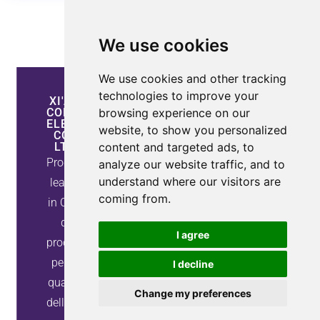
We use cookies
We use cookies and other tracking
technologies to improve your
XI'AN
INFORMAZIONI
ESPLORA
COEPOWER
SUI
LE
browsing experience on our
ELECTRIC
CONTATTI
NOSTRE
website, to show you personalized
CO.,
PROPRIETÀ
+86-
LTD
content and targeted ads, to
17755260880
Produttore
Come I Filtr
analyze our website traffic, and to
(WhatsApp)
Armonici
understand where our visitors are
leader
Attivi
coming from.
Eliminano
in Cina
sales@coepower.com
Le
di
Armoniche
Edificio 4,
I agree
Mentre I
prodotti
Parco
Generatori
per la
I decline
Var Statici
industriale
Migliorano I
qualità
di Xi'an Te
Fattore Di
Change my preferences
dell'energia
Zhong Fei
Potenza
Informazion