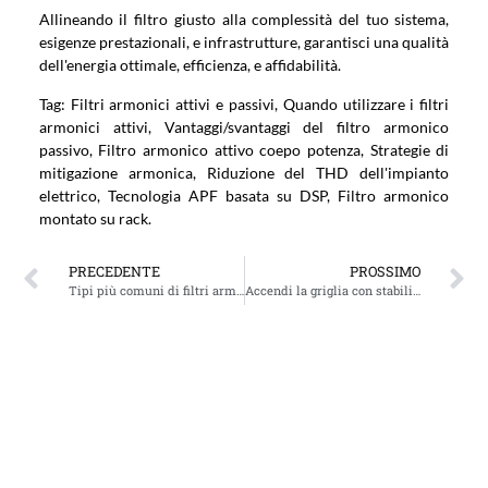
Allineando il filtro giusto alla complessità del tuo sistema,
esigenze prestazionali, e infrastrutture, garantisci una qualità
dell'energia ottimale, efficienza, e affidabilità.
Tag: Filtri armonici attivi e passivi, Quando utilizzare i filtri
armonici attivi, Vantaggi/svantaggi del filtro armonico
passivo, Filtro armonico attivo coepo potenza, Strategie di
mitigazione armonica, Riduzione del THD dell'impianto
elettrico, Tecnologia APF basata su DSP, Filtro armonico
montato su rack.
PRECEDENTE
PROSSIMO
Tipi più comuni di filtri armonici attivi (APF)
Accendi la griglia con stabilità senza pari: Presentazione di Statcom & Esplorare i vantaggi del generatore VAR statico