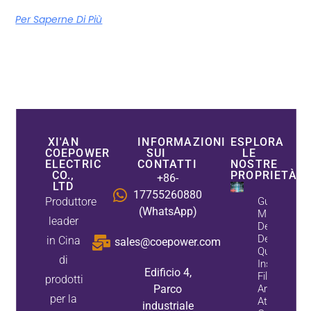
Per Saperne Di Più
XI'AN
INFORMAZIONI
ESPLORA
COEPOWER
SUI
LE
ELECTRIC
CONTATTI
NOSTRE
CO.,
PROPRIETÀ
+86-
LTD
17755260880
Produttore
Guida Al
(WhatsApp)
Migliorame
leader
Della Qualit
Dell'energia
in Cina
sales@coepower.com
Quando
di
Installare U
Edificio 4,
Filtro
prodotti
Parco
Armonico
per la
Attivo, Un
industriale