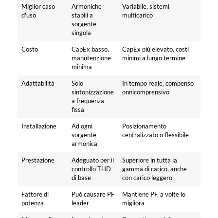
Miglior caso
Armoniche
Variabile, sistemi
d'uso
stabili a
multicarico
sorgente
singola
Costo
CapEx basso,
CapEx più elevato, costi
manutenzione
minimi a lungo termine
minima
Adattabilità
Solo
In tempo reale, compenso
sintonizzazione
onnicomprensivo
a frequenza
fissa
Installazione
Ad ogni
Posizionamento
sorgente
centralizzato o flessibile
armonica
Prestazione
Adeguato per il
Superiore in tutta la
controllo THD
gamma di carico, anche
di base
con carico leggero
Fattore di
Può causare PF
Mantiene PF, a volte lo
potenza
leader
migliora