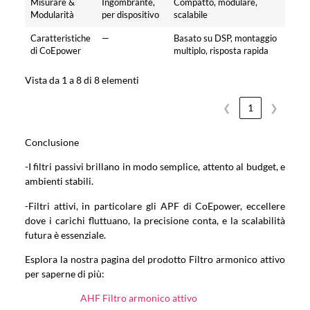
Misurare &
Ingombrante,
Compatto, modulare,
Modularità
per dispositivo
scalabile
Caratteristiche
—
Basato su DSP, montaggio
di CoEpower
multiplo, risposta rapida
Vista da 1 a 8 di 8 elementi
❮
1
❯
Conclusione
-I filtri passivi brillano in modo semplice, attento al budget, e
ambienti stabili.
-Filtri attivi, in particolare gli APF di CoEpower, eccellere
dove i carichi fluttuano, la precisione conta, e la scalabilità
futura è essenziale.
Esplora la nostra pagina del prodotto Filtro armonico attivo
per saperne di più:
AHF Filtro armonico attivo