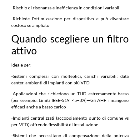
-Rischio di risonanza e inefficienza in condizioni variabili
-Richiede l'ottimizzazione per dispositivo e può diventare
costoso se ampliato
Quando scegliere un filtro
attivo
Ideale per:
-Sistemi complessi con molteplici, carichi variabili: data
center, ambienti di impianti con più VFD
-Applicazioni che richiedono un THD estremamente basso
(per esempio. Limiti IEEE-519: <5–8%)—Gli AHF rimangono
efficaci anche a basso carico
-Impianti centralizzati (accoppiamento punto di comune vs
per-VFD) offrendo flessibilità di installazione
-Sistemi che necessitano di compensazione della potenza