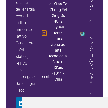
Generatore 
qualità
di Xi'an Te
Var Statico,
dell'energia
Zhong Fei
Entrambi
Informazion
Xing Qi,
come il
Sulla Propri
NO. 2,
filtro
Biyuan
armonico
terza
attivo,
strada,
Problemi De
Generatore
Banco Di
Zona ad
Condensato
VAR
alta
Ecco Come 
tecnologia,
Filtri Armoni
statico,
Attivi E I
Città di
e PCS
Generatori 
Xi'an,
Var Statici
per
710117,
Forniscono
l'immagazzinamento
Una Soluzi
Cina
Migliore
dell'energia,
Informazion
ecc.
Sulla Propri