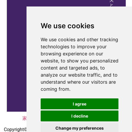
と
機
器
の
We use cookies
故
障
を
We use cookies and other tracking
削
technologies to improve your
減
browsing experience on our
プ
website, to show you personalized
ロ
content and targeted ads, to
パ
analyze our website traffic, and to
テ
understand where our visitors are
ィ
coming from.
情
報
I agree
I decline
家
|
プライバシーポリシー
|
お問い合わせ
Change my preferences
Copyright© 2010-2025
coepower.com
. 無断転載を禁じます.