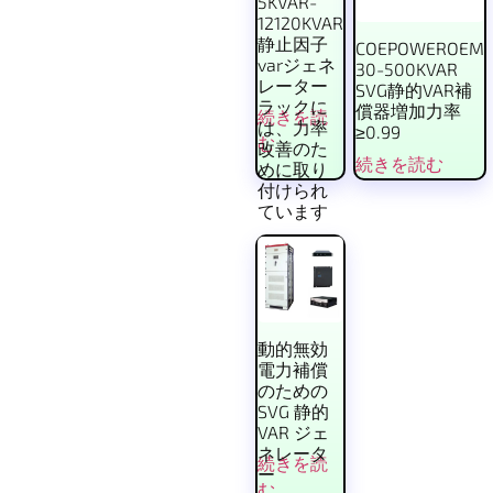
5KVAR-
12120KVAR
静止因子
COEPOWEROEM
varジェネ
30-500KVAR
レーター
SVG静的VAR補
ラックに
償器増加力率
続きを読
は、力率
≥0.99
む
改善のた
続きを読む
めに取り
付けられ
ています
動的無効
電力補償
のための
SVG 静的
VAR ジェ
ネレータ
続きを読
ー
む