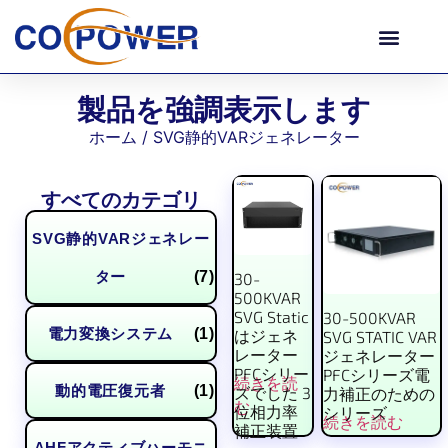
製品を強調表示します
ホーム
/ SVG静的VARジェネレーター
すべてのカテゴリ
SVG静的VARジェネレー
ター
(7)
30-
500KVAR
SVG Static
30-500KVAR
電力変換システム
(1)
はジェネ
SVG STATIC VAR
レーター
ジェネレーター
PFCシリー
PFCシリーズ電
続きを読
動的電圧復元者
(1)
ズでした 3
力補正のための
む
位相力率
シリーズ
続きを読む
補正装置
AHFアクティブハーモニ