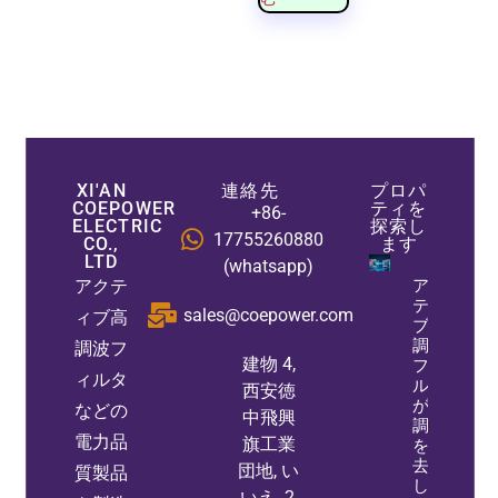
XI'AN
連絡先
プロパ
COEPOWER
ティを
+86-
ELECTRIC
探索し
17755260880
CO.,
ます
LTD
(whatsapp)
アクテ
アク
ティ
sales@coepower.com
ィブ高
ブ高
調波
調波フ
建物 4,
フィ
ィルタ
ルタ
西安徳
が高
などの
中飛興
調波
電力品
旗工業
を除
去
団地, い
質製品
し、
いえ. 2,