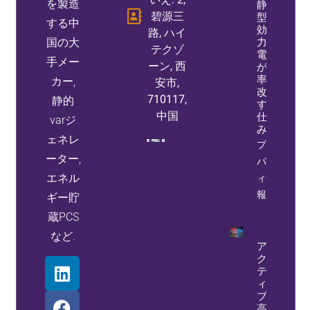
を製造
静止
碧源三
型無
する中
効電
路, ハイ
国の大
力発
テクゾ
電機
手メー
ーン, 西
が力
率を
カー,
安市,
改善
710117,
静的
する
中国
仕組
varジ
み
ェネレ
プロ
ーター,
パテ
エネル
ィ情
報
ギー貯
蔵PCS
など.
ア
ク
テ
ィ
ブ
高