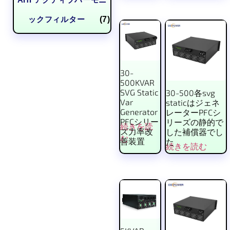
ックフィルター
(7)
30-
500KVAR
SVG Static
30-500各svg
Var
staticはジェネ
Generator
レーターPFCシ
PFCシリー
リーズの静的で
続きを読
ズ力率改
した補償器でし
む
善装置
た
続きを読む