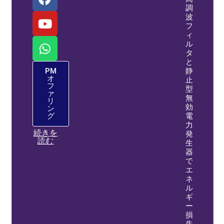
調
波
フ
ィ
ル
タ
と
静
PM
オ
止
フ
型
ァ
無
リ
効
ン
電
グ
力
続きを
発
読む
生
器
で
エ
ネ
ル
ギ
ー
損
失