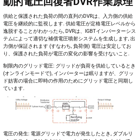
動的電圧回復者DVR作業原理
供給と保護された負荷の間の直列のDVRは、入力側の供給
電圧を継続的に監視します. 供給電圧が定格電圧レベルから
逸脱することがわかったら, DVRは、IGBTインバーターシス
テムによって適切な補償電圧噴射システムを生成します, 出
力側が保証されます (すなわち, 負荷側) 電圧は安定してお
り、保護された負荷が電圧の変化の影響を受けないこと.
制限内のグリッド電圧: グリッドが負荷を供給しているとき
(オンラインモードで), インバーターは眠りますが、グリッ
ド妨害の場合に即時の作用のためにグリッド電圧と同期し
ています.
電圧の発生: 電源グリッドで電力が発生したとき, ダブルリ