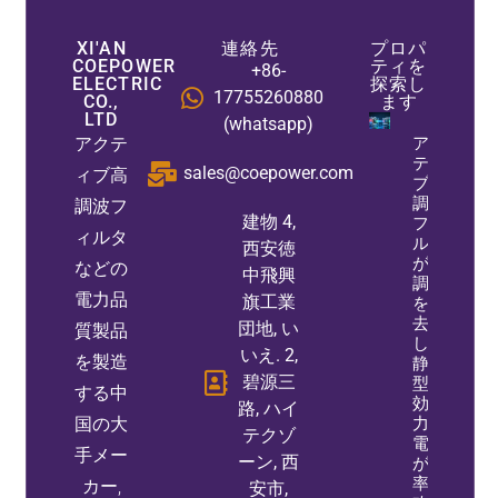
XI'AN
連絡先
プロパ
COEPOWER
ティを
+86-
ELECTRIC
探索し
17755260880
CO.,
ます
LTD
(whatsapp)
アクテ
アク
ティ
sales@coepower.com
ィブ高
ブ高
調波
調波フ
建物 4,
フィ
ィルタ
ルタ
西安徳
が高
などの
中飛興
調波
電力品
旗工業
を除
去
団地, い
質製品
し、
いえ. 2,
を製造
静止
碧源三
型無
する中
効電
路, ハイ
国の大
力発
テクゾ
電機
手メー
ーン, 西
が力
率を
カー,
安市,