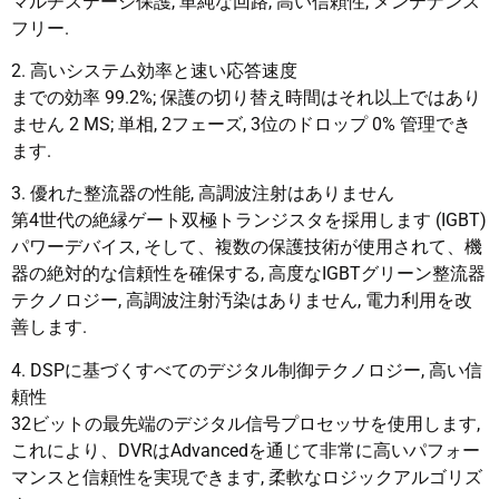
マルチステージ保護, 単純な回路, 高い信頼性, メンテナンス
フリー.
2. 高いシステム効率と速い応答速度
までの効率 99.2%; 保護の切り替え時間はそれ以上ではあり
ません 2 MS; 単相, 2フェーズ, 3位のドロップ 0% 管理でき
ます.
3. 優れた整流器の性能, 高調波注射はありません
第4世代の絶縁ゲート双極トランジスタを採用します (IGBT)
パワーデバイス, そして、複数の保護技術が使用されて、機
器の絶対的な信頼性を確保する, 高度なIGBTグリーン整流器
テクノロジー, 高調波注射汚染はありません, 電力利用を改
善します.
4. DSPに基づくすべてのデジタル制御テクノロジー, 高い信
頼性
32ビットの最先端のデジタル信号プロセッサを使用します,
これにより、DVRはAdvancedを通じて非常に高いパフォー
マンスと信頼性を実現できます, 柔軟なロジックアルゴリズ