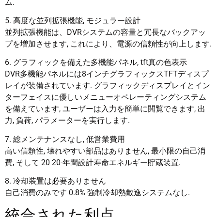
ム.
5. 高度な並列拡張機能, モジュラー設計
並列拡張機能は、DVRシステムの容量と冗長なバックアッ
プを増加させます, これにより、電源の信頼性が向上します.
6. グラフィックを備えた多機能パネル, tft真の色表示
DVR多機能パネルには8インチグラフィックスTFTディスプ
レイが装備されています. グラフィックディスプレイとイン
ターフェイスに優しいメニューオペレーティングシステム
を備えています, ユーザーは入力を簡単に閲覧できます, 出
力, 負荷, パラメーターを実行します.
7. 総メンテナンスなし, 低営業費用
高い信頼性, 壊れやすい部品はありません, 最小限の自己消
費, そして 20 20-年間設計寿命エネルギー貯蔵装置.
8. 冷却装置は必要ありません
自己消費のみです 0.8% 強制冷却熱散逸システムなし.
統合された利点