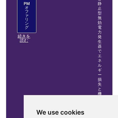
静
PM
オ
止
フ
型
ァ
無
リ
効
ン
電
グ
力
続きを
発
読む
生
器
で
エ
ネ
ル
ギ
ー
損
失
と
機
器
の
故
We use cookies
障
を