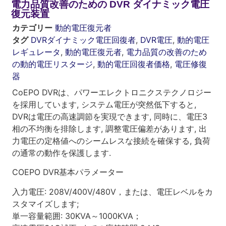
電力品質改善のための DVR ダイナミック電圧
復元装置
カテゴリー
動的電圧復元者
タグ
DVRダイナミック電圧回復者
,
DVR電圧
,
動的電圧
レギュレータ
,
動的電圧復元者
,
電力品質の改善のため
の動的電圧リスタージ
,
動的電圧回復者価格
,
電圧修復
器
CoEPO DVRは、パワーエレクトロニクステクノロジー
を採用しています, システム電圧が突然低下すると,
DVRは電圧の高速調節を実現できます, 同時に、電圧3
相の不均衡を排除します, 調整電圧偏差があります, 出
力電圧の定格値へのシームレスな接続を確保する, 負荷
の通常の動作を保護します.
COEPO DVR基本パラメーター
入力電圧: 208V/400V/480V，または、電圧レベルをカ
スタマイズします;
単一容量範囲: 30KVA～1000KVA；