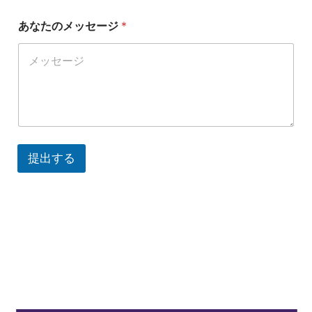
国
あなたのメッセージ
*
会
社
名
ワ
ッ
ツ
ア
ッ
プ
提出する