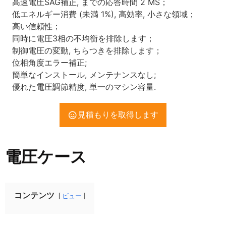
高速電圧SAG補正, までの応答時間 2 MS；
低エネルギー消費 (未満 1%), 高効率, 小さな領域；
高い信頼性；
同時に電圧3相の不均衡を排除します；
制御電圧の変動, ちらつきを排除します；
位相角度エラー補正;
簡単なインストール, メンテナンスなし;
優れた電圧調節精度, 単一のマシン容量.
見積もりを取得します
電圧ケース
コンテンツ
ビュー