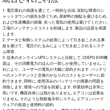
1. 電圧垂れの保護を通じて, 一時的な台頭, 深刻な障害のシ
ャットダウンの損失を防ぐため, 原材料の無駄を避けるため,
および生産機器の損傷. 劣った電気の使用は避けてください,
工場のメンテナンスコストを削減します, 製品の品質を保護
します.
2. データと制御システムの妨害によって引き起こされる事
故を避けて、電圧のたるみによって引き起こされるシステ
ム障害.
3. 従来のオンラインUPSシステムと比較して, COEPO DVR機
器は、その消費電力のほんの一部しか使用していません, こ
れにより、ユーザーの電気が大幅に節約されます. バッテリ
ーのメンテナンスと交換のかなりのコストをユーザーに節
約できます, 同時に, 使用済みのバッテリーの廃棄の問題を
排除します, 環境への汚染を回避します. 作業効率は非常に
高いです, 機器自体には熱がありません, エアコンは必要あ
りません, そのような熱散逸冷却システム, エアコンハード
ウェアの投資と使用料の節約.