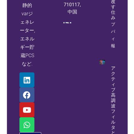
改善
710117,
静的
する
中国
仕組
varジ
み
ェネレ
プロ
ーター,
パテ
エネル
ィ情
報
ギー貯
蔵PCS
など.
ア
ク
テ
ィ
ブ
高
調
波
フ
ィ
ル
タ
と