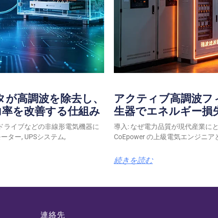
タが高調波を除去し、
アクティブ高調波フ
力率を改善する仕組み
生器でエネルギー損
ドライブなどの非線形電気機器に
導入: なぜ電力品質が現代産業に
ーター, UPSシステム,
CoEpower の上級電気エンジニア
続きを読む
連絡先