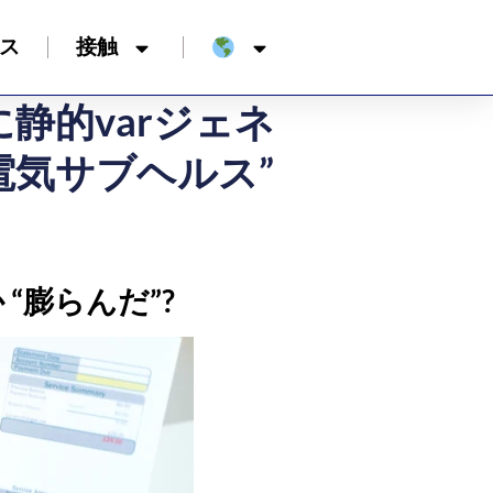
ス
接触
静的varジェネ
“電気サブヘルス”
“膨らんだ”?