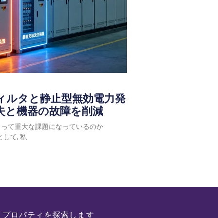
ィルタと静止型無効電力発
失と機器の故障を削減
とって重大な課題になっているのか
として, 私
プロパティを探索します