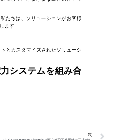
, 私たちは、ソリューションがお客様
します
テストとカスタマイズされたソリューシ
電力システムを組み合
次
い未来! CoEpower Electricが西安徳飛工業団地に正式移転