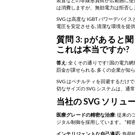
装置などの非線形負荷が広範囲に使用さ
は消費しますが、無効電力は拒否しま
SVG は高度な IGBT パワーデ
電圧を安定させる, 清潔な環境を提供
質問 3: pがあると
これは本当ですか?
答え
: 全くその通りです! 国の電力
罰金が課せられる. 多くの企業が知
SVG はペナルティを回避するだけでな
切なサイズの SVG システムは、通
当社の SVG ソリ
医療グレードの精密な治療
: 従来
ジタル制御を採用しています。 “精密
インテリジェントな自己適応
: 負