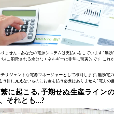
ありません – あなたの電源システムは支払いをしています “無
うちに, 消費される余分なエネルギーは非常に現実的です. こ
G) インテリジェントな電源マネージャーとして機能します, 無
以上. もう目に見えないものにお金を払う必要はありません “電力の
が頻繁に起こる, 予期せぬ生産ラインの
​、それとも…?