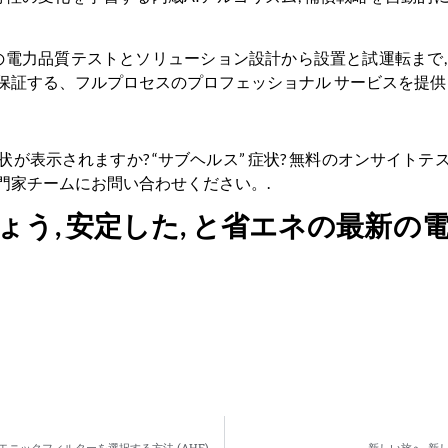
トの電力品質テストとソリューション設計から設置と試運転まで
保証する、フルプロセスのプロフェッショナル サービスを提供
が表示されますか? “サブヘルス” 症状? 無料のオンサイト
門家チームにお問い合わせください。.
ょう, 安定した, と省エネの最新の
高調波緩和の課題と選択のジレンマ: 適切なアクティブハーモニックフィルターを選択する方法 (AHF) 複雑な負荷用?
新しい旅へ, 新し