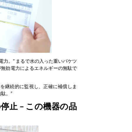
効電力。” まるで水の入った重いバケツ
れが無効電力によるエネルギーの無駄で
効電力を継続的に監視し、正確に補償しま
無駄。”
停止 – この機器の品