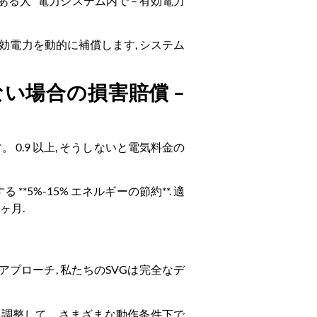
る人” 電力システム内で – 有効電力
無効電力を動的に補償します, システム
い場合の損害賠償 –
0.9 以上, そうしないと電気料金の
5%-15% エネルギーの節約**. 適
ヶ月.
アプローチ, 私たちのSVGは完全なデ
的に調整して、さまざまな動作条件下で