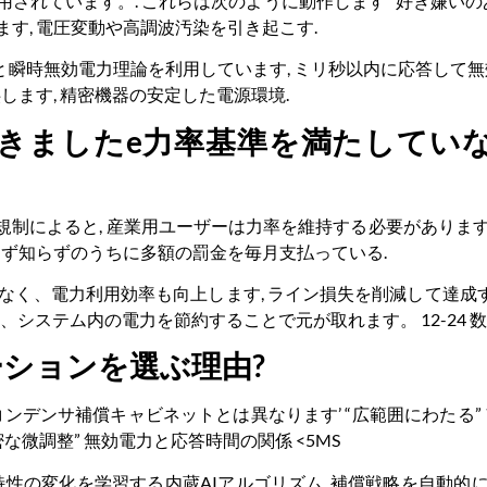
れています。. これらは次のように動作します “好き嫌いのあ
す, 電圧変動や高調波汚染を引き起こす.
バイスと瞬時無効電力理論を利用しています, ミリ秒以内に応答して
します, 精密機器の安定した電源環境.
聞きました
e
力率基準を満たしていな
網規制によると, 産業用ユーザーは力率を維持する必要があります。 
らず知らずのうちに多額の罰金を毎月支払っている.
く、電力利用効率も向上します, ライン損失を削減して達成する **
常、システム内の電力を節約することで元が取れます。 12-24 数
ューションを選ぶ理由?
のコンデンサ補償キャビネットとは異なります’ “広範囲にわたる” 
な微調整” 無効電力と応答時間の関係 <5MS
荷特性の変化を学習する内蔵AIアルゴリズム, 補償戦略を自動