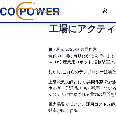
家
工場にアクティ
7月 9, 2026
共同作家
現代の工場は自動化が進んでいます, 
(VFDS), 産業用ロボット, 溶接装
しかし, これらのテクノロジーは新
上級電気技師として
共同作家
, 私
ネルギー分野. 私たちが観察してい
システムに供給される電力の品質を
電力品質が低いと、運用コストが静か
効率が低下する.