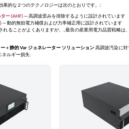
果的な 2 つのテクノロジーは次のとおりです。:
 (AHF)
— 高調波歪みを排除するように設計されています
)
— 動的無効電力補償および力率補正用に設計されています
論されることがよくありますが、, 最良の産業用電力品質戦略
+ 静的 Var ジェネレーター ソリューション
高調波汚染に対
エネルギー損失.