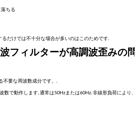
に落ちる
するだけでは不十分な場合が多いのはこのためです.
高調波フィルターが高調波歪みの
る不要な周波数成分です。.
周波数で動作します, 通常は50Hzまたは60Hz. 非線形負荷