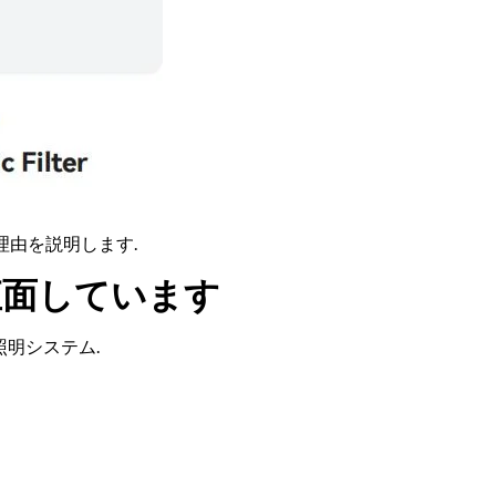
理由を説明します.
直面しています
照明システム.