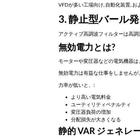
VFDが多い工場向け, 自動化装置, 
3. 静止型バー
アクティブ高調波フィルターは高調波
無効電力とは?
モーターや変圧器などの電気機器は
無効電力は有益な仕事をしませんが、
力率が低いと、:
より高い電気料金
ユーティリティペナルティ
変圧器負荷の増加
分配損失が大きくなる
静的 VAR ジェネ