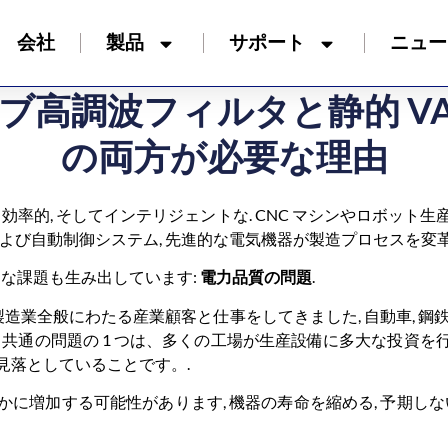
会社
製品
サポート
ニュー
ブ高調波フィルタと静的 VA
の両方が必要な理由
効率的, そしてインテリジェントな. CNC マシンやロボッ
置, および自動制御システム, 先進的な電気機器が製造プロセスを変革
たな課題も生み出しています:
電力品質の問題
.
は製造業全般にわたる産業顧客と仕事をしてきました, 自動車, 鋼鉄,
る共通の問題の 1 つは、多くの工場が生産設備に多大な投資
見落としていることです。.
に増加する可能性があります, 機器の寿命を縮める, 予期しな