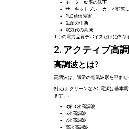
モーター効率の低下
サーキットブレーカーが頻繁
PLC通信障害
生産の中断
電気代の高騰
1 つの電力品質デバイスだけに依存
2. アクティブ
高調波とは?
高調波は、通常の電気波形を歪ませ
例えば, クリーンな AC 電源は基本
ます。:
3第 3 次高調波
5次高調波
7次高調波
高次高調波