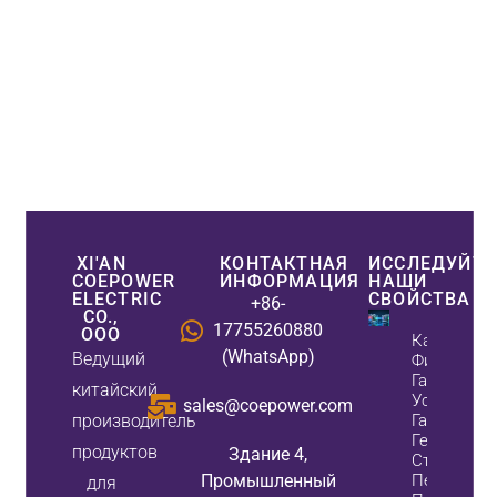
XI'AN
КОНТАКТНАЯ
ИССЛЕДУЙТЕ
COEPOWER
ИНФОРМАЦИЯ
НАШИ
ELECTRIC
СВОЙСТВА
+86-
CO.,
17755260880
ООО
Как Актив
(WhatsApp)
Ведущий
Фильтры
Гармоник
китайский
Устраняют
sales@coepower.com
производитель
Гармоники,
Генератор
продуктов
Здание 4,
Статическ
Промышленный
Переменн
для