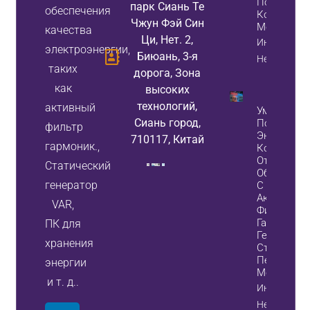
Повышают
парк Сиань Те
обеспечения
Коэффици
Чжун Фэй Син
Мощности
качества
Ци, Нет. 2,
Информаци
электроэнергии,
Биюань, 3-я
Недвижимо
таких
дорога, Зона
как
высоких
технологий,
активный
Уменьшите
Сиань город,
Потери
фильтр
Энергии И
710117, Китай
гармоник.,
Количеств
Отказов
Статический
Оборудова
генератор
С Помощь
Активных
VAR,
Фильтров
Гармоник 
ПК для
Генератор
хранения
Статическ
Переменн
энергии
Мощности.
и т. д..
Информаци
Недвижимо