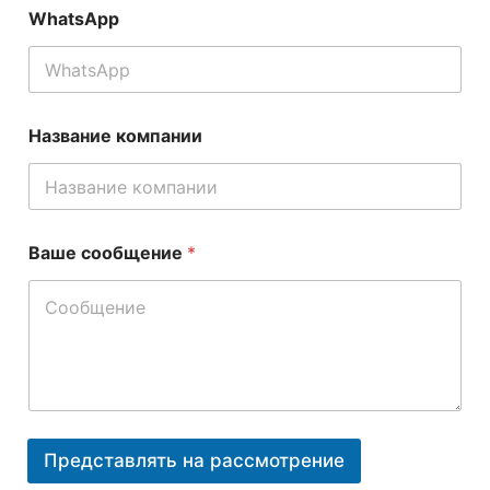
к
WhatsApp
т
р
о
н
н
Название компании
а
я
п
о
ч
т
Ваше сообщение
*
а
Представлять на рассмотрение