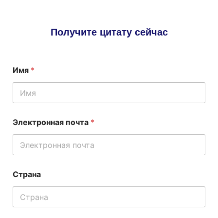
Получите цитату сейчас
Имя
*
с
Электронная почта
*
о
о
б
щ
е
н
Страна
и
е
Э
л
е