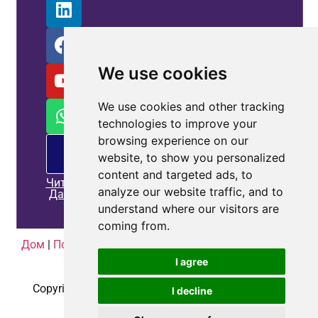
We use cookies
We use cookies and other tracking
technologies to improve your
browsing experience on our
PM
website, to show you personalized
предложение
content and targeted ads, to
Читать
analyze our website traffic, and to
Далее
understand where our visitors are
coming from.
Дом
|
Политика конфиденциальности
|
Связаться с
нами
I agree
Copyright © 2010-2025
CoePower.com
. Все права
I decline
защищены.