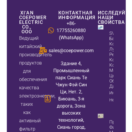
XI'AN
КОНТАКТНАЯ
ИССЛЕДУЙТЕ
COEPOWER
ИНФОРМАЦИЯ
НАШИ
ELECTRIC
СВОЙСТВА
+86-
CO.,
17755260880
ООО
SVG Проти
(WhatsApp)
Ведущий
Банка
Конденсат
китайский
Лучшее
sales@coepower.com
производитель
Решение Д
Коррекции
продуктов
Здание 4,
Коэффици
Промышленный
Мощности
для
Центров
парк Сиань Те
обеспечения
Обработки
Чжун Фэй Син
Данных
качества
Ци, Нет. 2,
Информаци
электроэнергии,
Биюань, 3-я
Недвижимо
таких
дорога, Зона
как
высоких
технологий,
активный
Пример Ус
Сиань город,
Фильтра А
фильтр