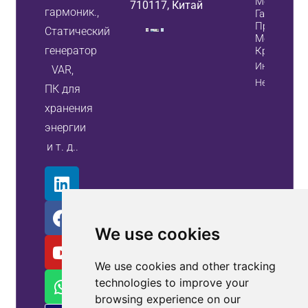
Мощности:
710117, Китай
гармоник.,
Гармоник 
Производи
Статический
Монокрист
генератор
Кремния В
Информаци
VAR,
Недвижимо
ПК для
хранения
энергии
и т. д..
We use cookies
We use cookies and other tracking
technologies to improve your
browsing experience on our