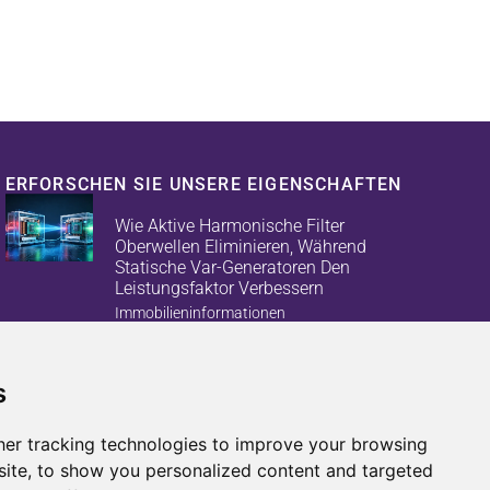
ERFORSCHEN SIE UNSERE EIGENSCHAFTEN
Wie Aktive Harmonische Filter
Oberwellen Eliminieren, Während
Statische Var-Generatoren Den
Leistungsfaktor Verbessern
Immobilieninformationen
s
Reduzieren Sie Energieverluste Und
Geräteausfälle Mit Aktiven
Oberschwingungsfiltern Und
er tracking technologies to improve your browsing
Statischen Var-Generatoren
ite, to show you personalized content and targeted
Immobilieninformationen