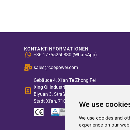
KONTAKTINFORMATIONEN
+86-17755260880 (WhatsApp)
sales@coepower.com
Gebäude 4, Xi'an Te Zhong Fei
Xing Qi Industriepark, NEIN. 2,
Biyuan 3. Straße, Hightech-Zone,
Stadt Xi'an, 710117, China
We use cookie
We use cookies and oth
experience on our webs