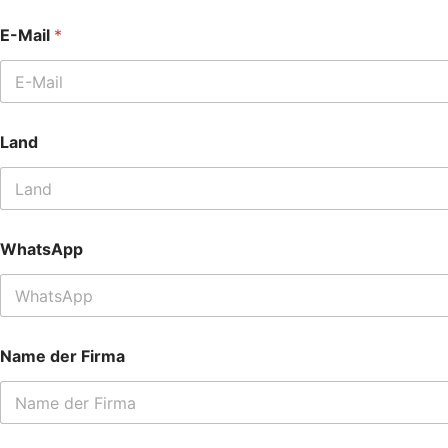
E-Mail
*
I
Land
h
r
e
*
*
WhatsApp
Name der Firma