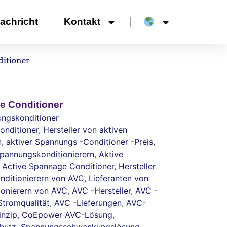
achricht
Kontakt
ditioner
e Conditioner
ungskonditioner
onditioner
,
Hersteller von aktiven
n
,
aktiver Spannungs -Conditioner -Preis
,
Spannungskonditionierern
,
Aktive
 Active Spannage Conditioner
,
Hersteller
nditionierern von AVC
,
Lieferanten von
ionierern von AVC
,
AVC -Hersteller
,
AVC -
tromqualität
,
AVC -Lieferungen
,
AVC-
inzip
,
CoEpower AVC-Lösung
,