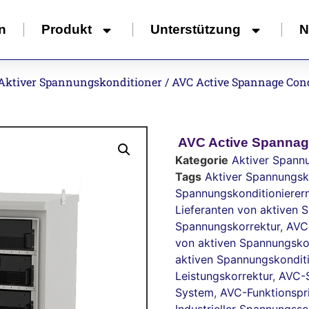
n
Produkt
Unterstützung
N
Aktiver Spannungskonditioner
/ AVC Active Spannage Con
AVC Active Spannag
Kategorie
Aktiver Spann
Tags
Aktiver Spannungsk
Spannungskonditionierer
Lieferanten von aktiven 
Spannungskorrektur
,
AVC
von aktiven Spannungsko
aktiven Spannungskondit
Leistungskorrektur
,
AVC-S
System
,
AVC-Funktionspr