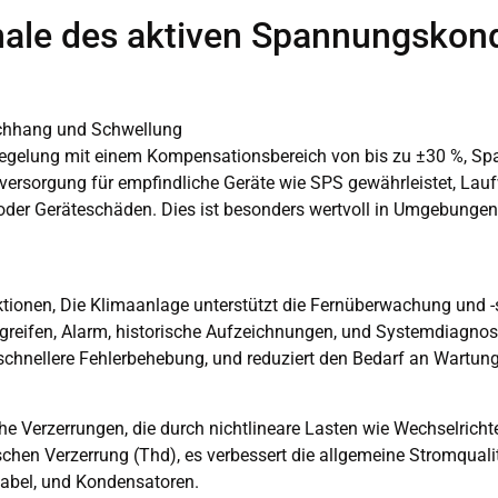
ale des aktiven Spannungskondi
rchhang und Schwellung
regelung mit einem Kompensationsbereich von bis zu ±30 %, Spa
omversorgung für empfindliche Geräte wie SPS gewährleistet, Lau
 oder Geräteschäden. Dies ist besonders wertvoll in Umgebunge
ktionen, Die Klimaanlage unterstützt die Fernüberwachung und
greifen, Alarm, historische Aufzeichnungen, und Systemdiagnose
e schnellere Fehlerbehebung, und reduziert den Bedarf an Wartung
he Verzerrungen, die durch nichtlineare Lasten wie Wechselrich
en Verzerrung (Thd), es verbessert die allgemeine Stromqualitä
Kabel, und Kondensatoren.