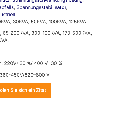
chutz
,
Spannungsschwankungslösung
,
bfalls
,
Spannungsstabilisator
,
striell
20KVA, 30KVA, 50KVA, 100KVA, 125KVA
A, 65-200KVA, 300-100KVA, 170-500KVA,
KVA.
h: 220V+30 %/ 400 V+30 %
: 380-450V/620–800 V
olen Sie sich ein Zitat