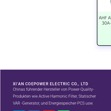
AHF A
30A
XI'AN COEPOWER ELECTRIC CO., LTD
Chinas führender Hersteller von Power-Quality-
Produkten wie Active Harmonic Filter, Statischer
VAR -Generator, und Energiespeicher-PCS usw.