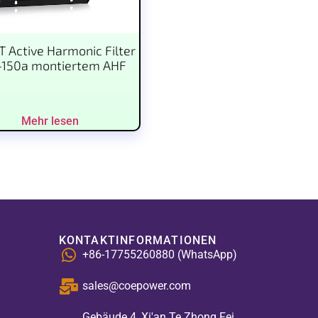
T Active Harmonic Filter
-150a montiertem AHF
Mehr lesen
KONTAKTINFORMATIONEN
+86-17755260880 (WhatsApp)
sales@coepower.com
Gebäude 4, Xi'an Te Zhong Fei