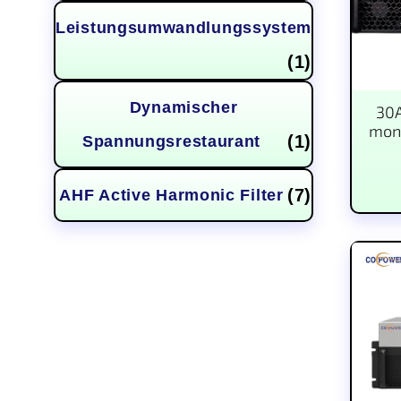
Leistungsumwandlungssystem
(1)
Dynamischer
30A
mont
(1)
Spannungsrestaurant
(7)
AHF Active Harmonic Filter