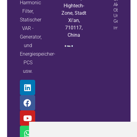
Harmonic
Aktiven
Hightech-
Oberschwing
Filter,
Zone, Stadt
Und Statisc
Statischer
Xi'an,
Generatore
710117,
VAR -
Immobilieni
China
Generator,
und
Energiespeicher-
PCS
usw.