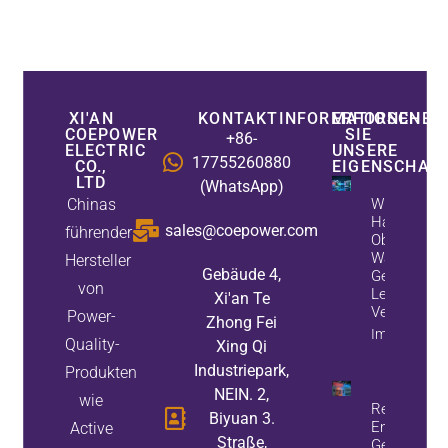
XI'AN
KONTAKTINFORMATIONEN
ERFORSCHEN
COEPOWER
SIE
+86-
ELECTRIC
UNSERE
17755260880
CO.,
EIGENSCHAF
LTD
(WhatsApp)
Chinas
Wie Aktive
Harmonische
sales@coepower.com
führender
Oberwellen 
Während Sta
Hersteller
Gebäude 4,
Generatore
von
Leistungsfa
Xi'an Te
Verbessern
Power-
Zhong Fei
Immobilieni
Quality-
Xing Qi
Industriepark,
Produkten
NEIN. 2,
wie
Reduzieren 
Biyuan 3.
Energieverl
Active
Straße,
Geräteausfä