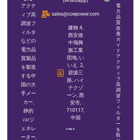
(whatsapp)
アクテ
電
力
sales@coepower.com
ィブ高
品
質
調波フ
建物 4,
改
ィルタ
善
西安徳
ガ
などの
中飛興
イ
電力品
旗工業
ド:
ア
団地, い
質製品
ク
いえ. 2,
を製造
テ
碧源三
ィ
する中
ブ
路, ハイ
国の大
高
テクゾ
調
手メー
ーン, 西
波
フ
カー,
安市,
ィ
710117,
静的
ル
中国
タ
varジ
ー
ェネレ
を
取
ーター,