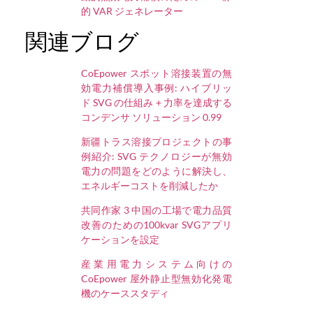
的 VAR ジェネレーター
関連ブログ
CoEpower スポット溶接装置の無
効電力補償導入事例: ハイブリッ
ド SVG の仕組み + 力率を達成する
コンデンサ ソリューション 0.99
新疆トラス溶接プロジェクトの事
例紹介: SVG テクノロジーが無効
電力の問題をどのように解決し、
エネルギーコストを削減したか
共同作家 3 中国の工場で電力品質
改善のための100kvar SVGアプリ
ケーションを設定
産業用電力システム向けの
CoEpower 屋外静止型無効化発電
機のケーススタディ