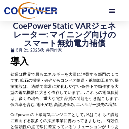
CoePower Static VARジェネ
レーター: マイニング向けの
スマート無効電力補償
6月 25, 2026
共同作家
導入
鉱業は世界で最もエネルギーを大量に消費する部門の 1 つ
です. 鉱石の採掘・破砕からコンベア輸送・鉱物加工まで, 採
掘施設は、過酷で非常に変化しやすい条件下で動作する大
型の電気機器に大きく依存しています。. これらの電気負荷
は、多くの場合、重大な電力品質の問題を引き起こします,
低力率を含む, 電圧変動, 高調波歪み, エネルギー損失の増加.
CoEpower の上級電気エンジニアとして, 私はこれらの課題
に直面する数多くの採掘事業に携わってきました。. 有効性
と信頼性の点で常に際立っているソリューションが 1 つあ