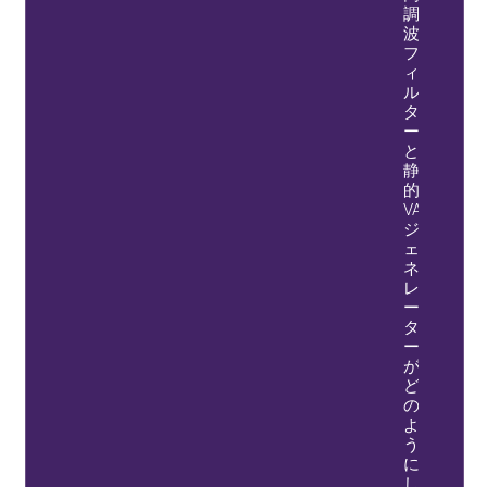
調
波
フ
ィ
ル
タ
ー
と
静
的
VAR
ジ
ェ
ネ
レ
ー
タ
ー
が
ど
の
よ
う
に
し