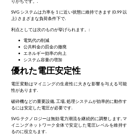
りがちです。.
SVG システムは力率を 1 に近い状態に維持できます (0.99 以
上) さまざまな負荷条件下で.
利点としては次のものが挙げられます。:
電気代の削減
公共料金の罰金の撤廃
エネルギー効率の向上
システム容量の増加
優れた電圧安定性
電圧変動はマイニングの生産性に大きな影響を与える可能
性があります.
破砕機などの重要設備, 工場, 処理システムが効率的に動作す
るには安定した電圧が必要です.
SVG テクノロジーは無効電力潮流を継続的に調整します, マ
イニングネットワーク全体で安定した電圧レベルを維持す
るのに役立ちます.