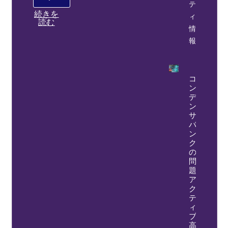
テ
続きを
ィ
読む
情
報
コ
ン
デ
ン
サ
バ
ン
ク
の
問
題?
ア
ク
テ
ィ
ブ
高