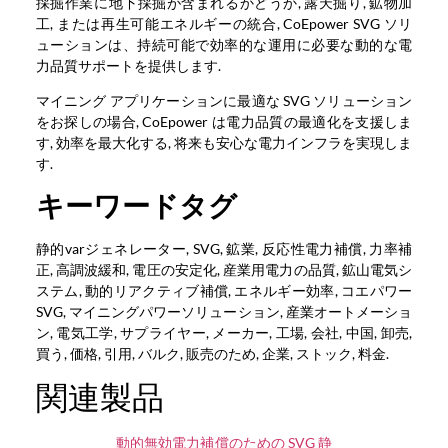
採掘作業に地下採掘が含まれるかどうか, 露天掘り, 鉱物加
工, または再生可能エネルギーの統合, CoEpower SVG ソリ
ューションは、持続可能で効率的な運用に必要な動的な電
力品質サポートを提供します.
マイニング アプリケーションに最適な SVG ソリューション
をお探しの場合, CoEpower は電力品質の最適化を支援しま
す, 効率を最大化する, 将来も安心な電力インフラを実現しま
す.
キーワードタグ
静的varジェネレーター, SVG, 鉱業, 反応性電力補償, 力率補
正, 高調波緩和, 電圧の安定化, 産業用電力の品質, 鉱山電気シ
ステム, 動的リアクティブ補償, エネルギー効率, コエパワー
SVG, マイニングパワーソリューション, 産業オートメーショ
ン, 電気工学, サプライヤー, メーカー, 工場, 会社, 中国, 卸売,
買う, 価格, 引用, バルク, 販売のため, 企業, ストック, 料金.
関連製品
動的無効電力補償のための SVG 静