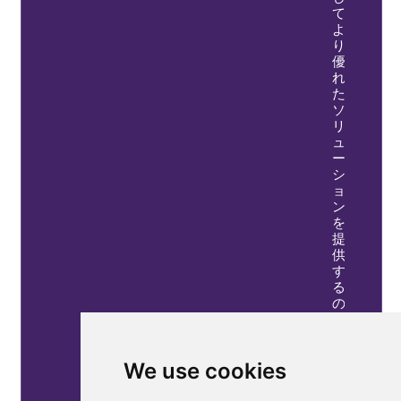
て
よ
り
優
れ
た
ソ
リ
ュ
ー
シ
ョ
ン
を
提
供
す
る
の
か
を
説
We use cookies
明
し
ま