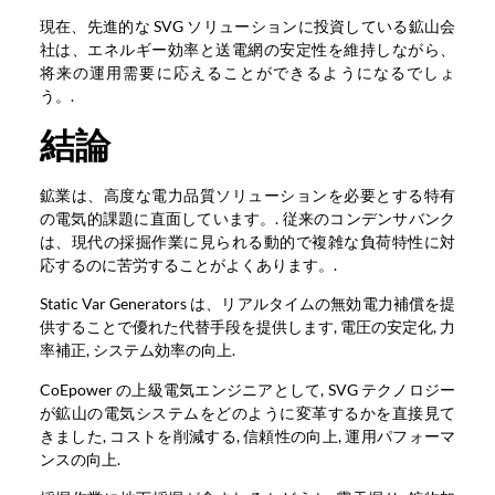
現在、先進的な SVG ソリューションに投資している鉱山会
社は、エネルギー効率と送電網の安定性を維持しながら、
将来の運用需要に応えることができるようになるでしょ
う。.
結論
鉱業は、高度な電力品質ソリューションを必要とする特有
の電気的課題に直面しています。. 従来のコンデンサバンク
は、現代の採掘作業に見られる動的で複雑な負荷特性に対
応するのに苦労することがよくあります。.
Static Var Generators は、リアルタイムの無効電力補償を提
供することで優れた代替手段を提供します, 電圧の安定化, 力
率補正, システム効率の向上.
CoEpower の上級電気エンジニアとして, SVG テクノロジー
が鉱山の電気システムをどのように変革するかを直接見て
きました, コストを削減する, 信頼性の向上, 運用パフォーマ
ンスの向上.