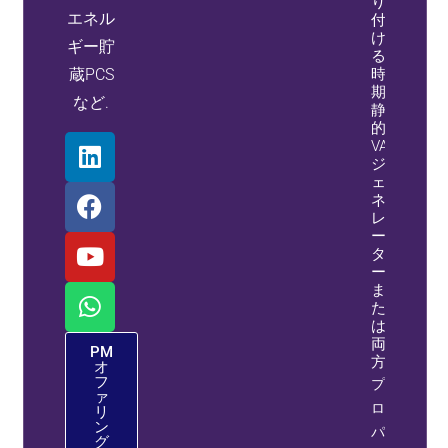
り
エネル
付
け
ギー貯
る
蔵PCS
時
期,
など.
静
的
VAR
ジ
ェ
ネ
レ
ー
タ
ー,
ま
た
は
両
PM
方
オ
フ
プ
ァ
ロ
リ
ン
パ
グ