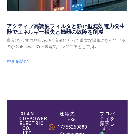
アクティブ高調波フィルタと静止型無効電力発生
器でエネルギー損失と機器の故障を削減
導入: なぜ電力品質が現代産業にとって重大な課題になっている
のか CoEpower の上級電気エンジニアとして, 私
続きを読む
XI'AN
連絡先
プロパ
COEPOWER
ティを
+86-
ELECTRIC
探索し
17755260880
CO.,
ます
LTD