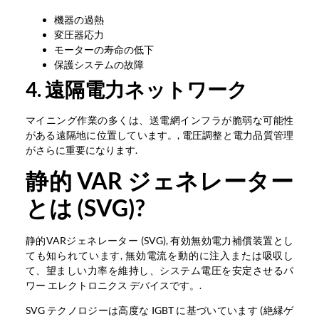
機器の過熱
変圧器応力
モーターの寿命の低下
保護システムの故障
4. 遠隔電力ネットワーク
マイニング作業の多くは、送電網インフラが脆弱な可能性
がある遠隔地に位置しています。, 電圧調整と電力品質管理
がさらに重要になります.
静的 VAR ジェネレーター
とは (SVG)?
静的VARジェネレーター (SVG), 有効無効電力補償装置とし
ても知られています, 無効電流を動的に注入または吸収し
て、望ましい力率を維持し、システム電圧を安定させるパ
ワー エレクトロニクス デバイスです。.
SVG テクノロジーは高度な IGBT に基づいています (絶縁ゲ