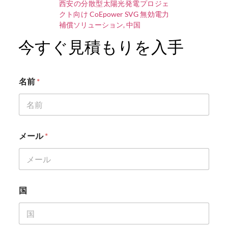
西安の分散型太陽光発電プロジェ
クト向け CoEpower SVG 無効電力
補償ソリューション, 中国
今すぐ見積もりを入手
名前
*
*
メール
*
メ
ー
ル
メ
ー
ル
国
名