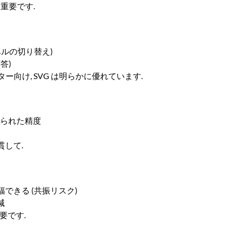
重要です.
ベルの切り替え)
答)
向け, SVG は明らかに優れています.
限られた精度
一貫して.
できる (共振リスク)
減
要です.