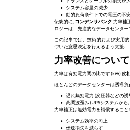
トランスとケーブルの損失が
システム容量の減少
動的負荷条件下での電圧の不
伝統的に,
コンデンサバンク
力率補正
ロジーは、先進的なデータセンター
この記事では、技術的および実用的
づいた意思決定を行えるよう支援.
力率改善について (
力率は有効電力間の比です (kW) 皮相
ほとんどのデータセンターは誘導負荷
遅れ無効電力 (変圧器などの誘導
高調波歪み (UPSシステムから, 
力率補正は無効電力を補償することを目
システム効率の向上
伝送損失を減らす