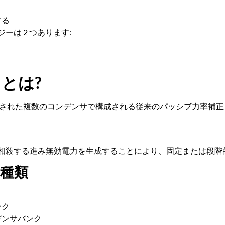
する
は 2 つあります:
とは?
続された複数のコンデンサで構成される従来のパッシブ力率補正
相殺する進み無効電力を生成することにより、固定または段階
種類
ンク
デンサバンク