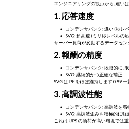
エンジニアリングの観点から, 違いは
1. 応答速度
コンデンサバンク: 遅い (秒レ
SVG: 超高速 (ミリ秒レベルの応
サーバー負荷が変動するデータセンター
2. 報酬の精度
コンデンサバンク: 段階的に, 
SVG: 継続的かつ正確な補正
SVG は PF をほぼ維持します 0.99 
3. 高調波性能
コンデンサバンク: 高調波を増幅
SVG: 高調波歪みを積極的に軽
これは UPS の負荷が高い環境では重