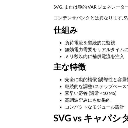
SVG, または静的 VAR ジェネレ
コンデンサバンクとは異なります, S
仕組み
負荷電流を継続的に監視
無効電力需要をリアルタイム
ミリ秒以内に補償電流を注入
主な特徴
完全に動的補償 (誘導性と容量
継続的な調整 (ステップベース
素早い応答 (通常 <10 MS)
高調波歪みにも効果的
コンパクトなモジュール設計
SVG vs キャパ