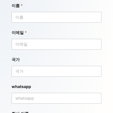
이름
*
이메일
*
국
국가
가
*
이
름
whatsapp