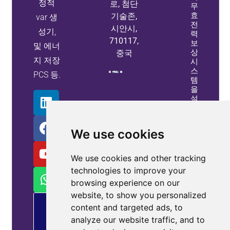
정적
로, 첨단
무
효
기술존,
var 생
전
시안시,
성기,
력
710117,
보
및 에너
상
중국
지 저장
시
스
PCS 등.
템
을
설
계
하
는
We use cookies
방
법
속
We use cookies and other tracking
성
technologies to improve your
정
browsing experience on our
보
website, to show you personalized
오
content and targeted ads, to
후
제
analyze our website traffic, and to
공