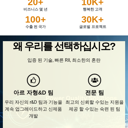
20
+
10
K+
비즈니스 몇 년
행복한 고객
100
+
30
K+
수출 된 국가
글로벌 프로젝트
왜 우리를 선택하십시오?
입증 된 기술, 빠른 RII, 최소한의 혼란
아르 자형&D 팀
전문 팀
우리 자신의 r&D 팀과 기능을
최고의 신뢰할 수있는 지원을
계속 업그레이드하고 신제품
제공 할 수있는 숙련 된 팀
개발