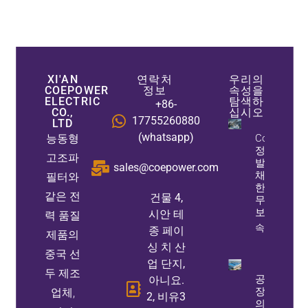
XI'AN
연락처
우리의
COEPOWER
정보
속성을
ELECTRIC
탐색하
+86-
CO.,
십시오
17755260880
LTD
(whatsapp)
능동형
Coepower
정적 Var
고조파
발전기:
sales@coepower.com
채굴을 위
필터와
한 스마트
같은 전
건물 4,
무효전력
보상
시안 테
력 품질
속성 정보
종 페이
제품의
싱 치 산
중국 선
업 단지,
두 제조
공
아니요.
장
업체,
2, 비유3
의