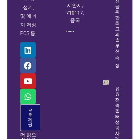
정
시안시,
을
성기,
위
710117,
및 에너
한
중국
최
지 저장
고
PCS 등.
의
솔
루
션
속성
정보
유
효
전
력
오
필
후
터
제
성
공
공
사
더 읽으
례: