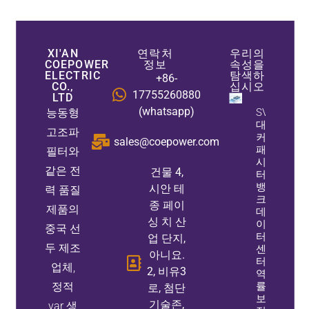
XI'AN
연락처
우리의
COEPOWER
정보
속성을
ELECTRIC
탐색하
+86-
CO.,
십시오
17755260880
LTD
(whatsapp)
능동형
SVG
대
고조파
커
sales@coepower.com
패
필터와
시
같은 전
건물 4,
터
뱅
시안 테
력 품질
크:
종 페이
제품의
데
싱 치 산
이
중국 선
터
업 단지,
두 제조
센
아니요.
터
업체,
2, 비유3
역
정적
률
로, 첨단
보
기술존,
var 생