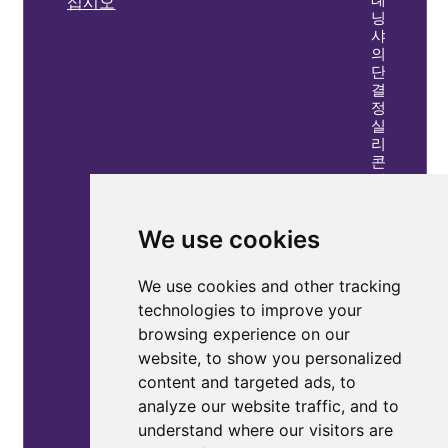
십시오
닝
샤
의
단
결
정
실
리
콘
제
조
업
체
We use cookies
를
위
We use cookies and other tracking
한
고
technologies to improve your
조
browsing experience on our
파
website, to show you personalized
완
화
content and targeted ads, to
속
analyze our website traffic, and to
성
understand where our visitors are
정