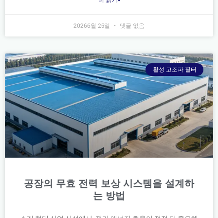
더 읽기»
20266월 25일
댓글 없음
활성 고조파 필터
공장의 무효 전력 보상 시스템을 설계하
는 방법