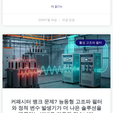
더 읽기»
20267월 16일
댓글 없음
활성 고조파 필터
커패시터 뱅크 문제? 능동형 고조파 필터
와 정적 변수 발생기가 더 나은 솔루션을