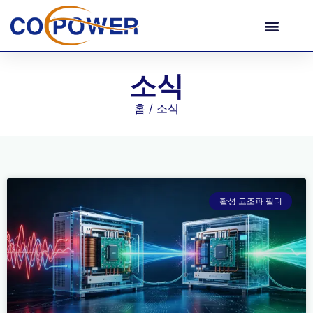
소식
홈
/ 소식
활성 고조파 필터