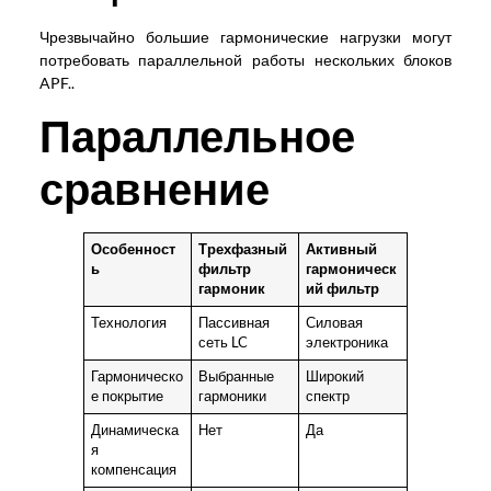
Чрезвычайно большие гармонические нагрузки могут
потребовать параллельной работы нескольких блоков
APF..
Параллельное
сравнение
Особенност
Трехфазный
Активный
ь
фильтр
гармоническ
гармоник
ий фильтр
Технология
Пассивная
Силовая
сеть LC
электроника
Гармоническо
Выбранные
Широкий
е покрытие
гармоники
спектр
Динамическа
Нет
Да
я
компенсация