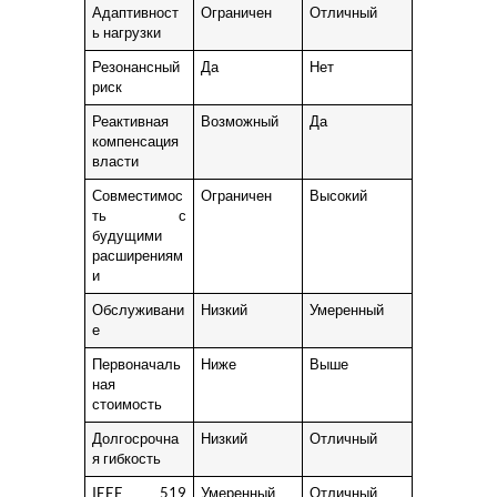
Адаптивност
Ограничен
Отличный
ь нагрузки
Резонансный
Да
Нет
риск
Реактивная
Возможный
Да
компенсация
власти
Совместимос
Ограничен
Высокий
ть с
будущими
расширениям
и
Обслуживани
Низкий
Умеренный
е
Первоначаль
Ниже
Выше
ная
стоимость
Долгосрочна
Низкий
Отличный
я гибкость
IEEE 519
Умеренный
Отличный