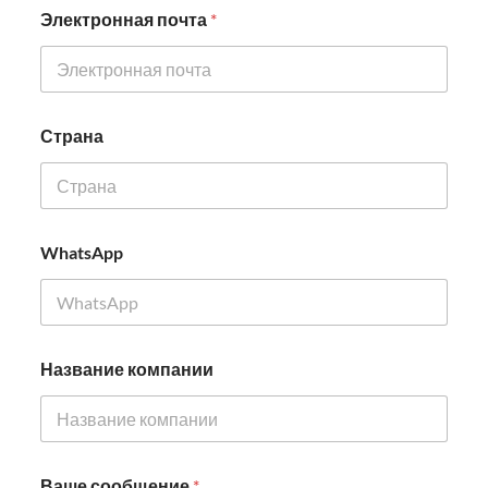
Электронная почта
*
Страна
WhatsApp
С
Название компании
т
р
а
н
а
И
Ваше сообщение
*