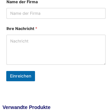
Name der Firma
a
c
h
r
i
c
Ihre Nachricht
*
h
t
d
e
r
N
a
m
e
Einreichen
Verwandte Produkte