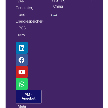
710117,
VAR -
Immobilieni
China
Generator,
und
Energiespeicher-
PCS
usw.
PM -
Angebot
Mehr