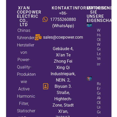
XI'AN
KONTAKTINFORMATIONEN
ERFORSCHEN
COEPOWER
SIE
+86-
ELECTRIC
UNSERE
17755260880
CO.,
EIGENSCHAF
LTD
(WhatsApp)
Chinas
Wie Aktive
Harmonische
sales@coepower.com
führender
Oberwellen 
Während Sta
Hersteller
Gebäude 4,
Generatore
von
Leistungsfa
Xi'an Te
Verbessern
Power-
Zhong Fei
Immobilieni
Quality-
Xing Qi
Industriepark,
Produkten
NEIN. 2,
wie
Reduzieren 
Biyuan 3.
Energieverl
Active
Straße,
Geräteausfä
Harmonic
Aktiven
Hightech-
Oberschwing
Filter,
Zone, Stadt
Und Statisc
Statischer
Xi'an,
Generatore