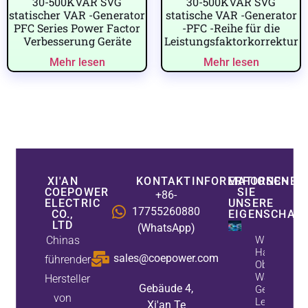
30-500KVAR SVG
30-500KVAR SVG
statischer VAR -Generator
statische VAR -Generator
PFC Series Power Factor
-PFC -Reihe für die
Verbesserung Geräte
Leistungsfaktorkorrektur
Mehr lesen
Mehr lesen
XI'AN
KONTAKTINFORMATIONEN
ERFORSCHEN
COEPOWER
SIE
+86-
ELECTRIC
UNSERE
17755260880
CO.,
EIGENSCHAF
LTD
(WhatsApp)
Chinas
Wie Aktive
Harmonische
sales@coepower.com
führender
Oberwellen 
Während Sta
Hersteller
Gebäude 4,
Generatore
von
Leistungsfa
Xi'an Te