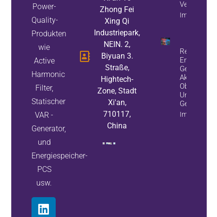
Verbessern
Power-
Zhong Fei
Immobilieni
Quality-
Xing Qi
Industriepark,
Produkten
NEIN. 2,
wie
Reduzieren 
Biyuan 3.
Energieverl
Active
Straße,
Geräteausfä
Harmonic
Aktiven
Hightech-
Oberschwing
Filter,
Zone, Stadt
Und Statisc
Statischer
Xi'an,
Generatore
710117,
VAR -
Immobilieni
China
Generator,
und
Energiespeicher-
PCS
usw.