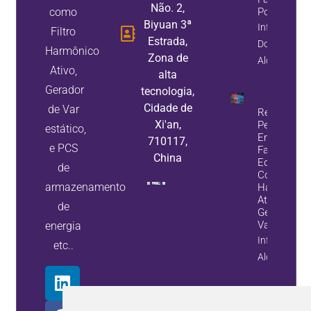
Não. 2,
como
Potência
Biyuan 3ª
Informação
Filtro
Estrada,
Do
Harmônico
Zona de
Alojamento
Ativo,
alta
Gerador
tecnologia,
Cidade de
de Var
Reduza A
Xi'an,
Perda De
estático,
Energia E
710117,
e PCS
Falhas De
China
Equipamen
de
Com Filtros
armazenamento
Harmônico
Ativos E
de
Geradores 
Var Estátic
energia
Informação
etc..
Alojamento