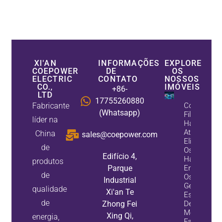
XI'AN
INFORMAÇÕES
EXPLORE
COEPOWER
DE
OS
ELECTRIC
CONTATO
NOSSOS
CO.,
IMÓVEIS
+86-
LTD
17755260880
Fabricante
Como Os
(Whatsapp)
Filtros
líder na
Harmônico
Ativos
China
sales@coepower.com
Eliminam
de
Os
Edifício 4,
Harmônico
produtos
Parque
Enquanto
de
Os
Industrial
Geradores
qualidade
Xi'an Te
Estáticos
de
Zhong Fei
De Var
Melhoram 
Xing Qi,
energia,
Fator De