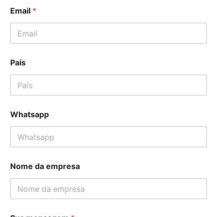
Email
*
País
P
Whatsapp
a
í
s
P
a
í
Nome da empresa
s
N
o
m
e