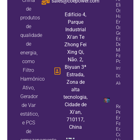
China
sales@coepower.com
Eliminam
de
Os
Edifício 4,
Harmônico
produtos
Parque
Enquanto
de
Os
Industrial
Geradores
qualidade
Xi'an Te
Estáticos
de
Zhong Fei
De Var
Melhoram 
Xing Qi,
energia,
Fator De
Não. 2,
como
Potência
Biyuan 3ª
Informação
Filtro
Estrada,
Do
Harmônico
Zona de
Alojamento
Ativo,
alta
Gerador
tecnologia,
Cidade de
de Var
Reduza A
Xi'an,
Perda De
estático,
Energia E
710117,
e PCS
Falhas De
China
Equipamen
de
Com Filtros