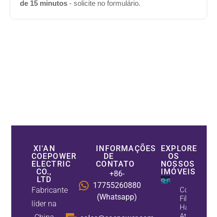
de 15 minutos
- solicite no formulário.
XI'AN
INFORMAÇÕES
EXPLORE
COEPOWER
DE
OS
ELECTRIC
CONTATO
NOSSOS
CO.,
IMÓVEIS
+86-
LTD
17755260880
Fabricante
Como Os
(Whatsapp)
Filtros
líder na
Harmônico
Ativos