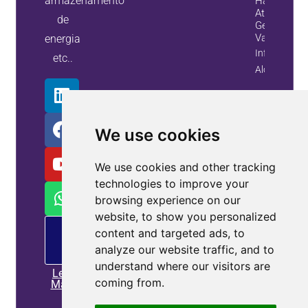
armazenamento
Harmônico
Ativos E
de
Geradores 
Var Estátic
energia
Informação
etc..
Alojamento
We use cookies
We use cookies and other tracking
technologies to improve your
browsing experience on our
website, to show you personalized
Oferta
content and targeted ads, to
de
analyze our website traffic, and to
MP
understand where our visitors are
Leia
coming from.
Mais