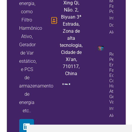
Melhoram 
Xing Qi,
energia,
Fator De
Não. 2,
como
Potência
Biyuan 3ª
Informação
Filtro
Estrada,
Do
Harmônico
Zona de
Alojamento
Ativo,
alta
Gerador
tecnologia,
Cidade de
de Var
Reduza A
Xi'an,
Perda De
estático,
Energia E
710117,
e PCS
Falhas De
China
Equipamen
de
Com Filtros
armazenamento
Harmônico
Ativos E
de
Geradores 
Var Estátic
energia
Informação
etc..
Alojamento