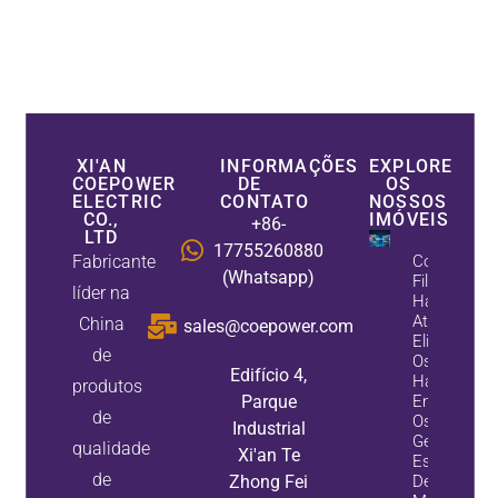
XI'AN
INFORMAÇÕES
EXPLORE
COEPOWER
DE
OS
ELECTRIC
CONTATO
NOSSOS
CO.,
IMÓVEIS
+86-
LTD
17755260880
Fabricante
Como Os
(Whatsapp)
Filtros
líder na
Harmônico
Ativos
China
sales@coepower.com
Eliminam
de
Os
Edifício 4,
Harmônico
produtos
Parque
Enquanto
de
Os
Industrial
Geradores
qualidade
Xi'an Te
Estáticos
de
Zhong Fei
De Var