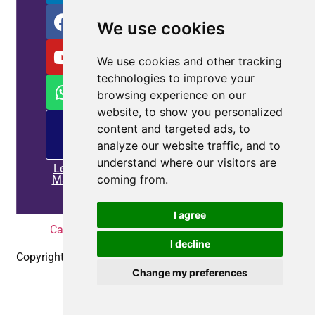
We use cookies
We use cookies and other tracking
technologies to improve your
browsing experience on our
website, to show you personalized
Oferta
content and targeted ads, to
de
analyze our website traffic, and to
MP
understand where our visitors are
Leia
coming from.
Mais
I agree
Casa
|
Política de Privacidade
|
Contate-nos
I decline
Copyright © 2010-2025
Coepower.com
. Todos os direitos
Change my preferences
reservados.