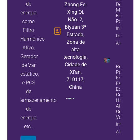
de
Zhong Fei
De Var
Melhoram 
Xing Qi,
energia,
Fator De
Não. 2,
como
Potência
Biyuan 3ª
Informação
Filtro
Estrada,
Do
Harmônico
Zona de
Alojamento
Ativo,
alta
Gerador
tecnologia,
Cidade de
de Var
Reduza A
Xi'an,
Perda De
estático,
Energia E
710117,
e PCS
Falhas De
China
Equipamen
de
Com Filtros
armazenamento
Harmônico
Ativos E
de
Geradores 
Var Estátic
energia
Informação
etc..
Alojamento