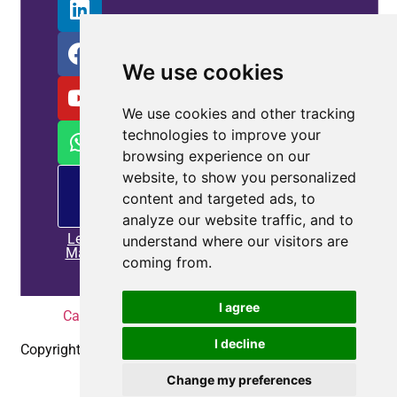
We use cookies
We use cookies and other tracking
technologies to improve your
browsing experience on our
website, to show you personalized
Oferta
de
content and targeted ads, to
MP
analyze our website traffic, and to
Leia
understand where our visitors are
Mais
coming from.
I agree
Casa
|
Política de Privacidade
|
Contate-nos
I decline
Copyright © 2010-2025
Coepower.com
. Todos os direitos
reservados.
Change my preferences