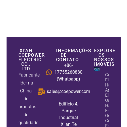
XI'AN
INFORMAÇÕES
EXPLORE
COEPOWER
DE
OS
ELECTRIC
CONTATO
NOSSOS
CO.,
IMÓVEIS
+86-
LTD
17755260880
Fabricante
Como Os
(Whatsapp)
Filtros
líder na
Harmônico
Ativos
China
sales@coepower.com
Eliminam
de
Os
Edifício 4,
Harmônico
produtos
Parque
Enquanto
de
Os
Industrial
Geradores
qualidade
Xi'an Te
Estáticos