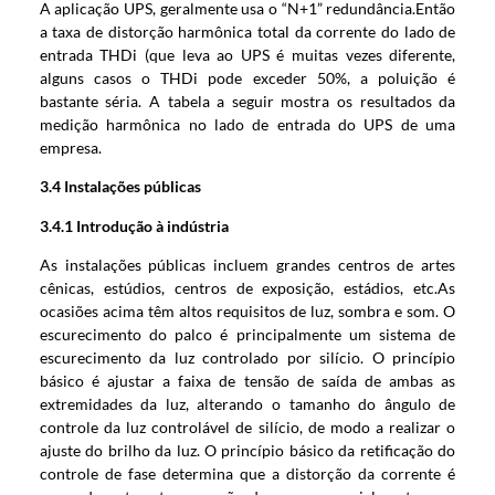
A aplicação UPS, geralmente usa o “N+1” redundância.Então
a taxa de distorção harmônica total da corrente do lado de
entrada THDi (que leva ao UPS é muitas vezes diferente,
alguns casos o THDi pode exceder 50%, a poluição é
bastante séria. A tabela a seguir mostra os resultados da
medição harmônica no lado de entrada do UPS de uma
empresa.
3.4 Instalações públicas
3.4.1 Introdução à indústria
As instalações públicas incluem grandes centros de artes
cênicas, estúdios, centros de exposição, estádios, etc.As
ocasiões acima têm altos requisitos de luz, sombra e som. O
escurecimento do palco é principalmente um sistema de
escurecimento da luz controlado por silício. O princípio
básico é ajustar a faixa de tensão de saída de ambas as
extremidades da luz, alterando o tamanho do ângulo de
controle da luz controlável de silício, de modo a realizar o
ajuste do brilho da luz. O princípio básico da retificação do
controle de fase determina que a distorção da corrente é