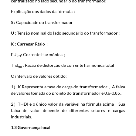
centralizado no lado secundário do transformador.
Explicação dos dados da fórmula：
S : Capacidade do transformador；
U : Tensão nominal do lado secundário do transformador；
K : Carregar Rtaio；
EU
: Corrente Harmônica；
RH
Thd
: Razão de distorção de corrente harmônica total
eu
O intervalo de valores obtido:
1）K Representa a taxa de carga do transformador，A faixa
de valores tomada do projeto do transformador é 0.6-0.85。
2）THDI é o único valor da variável na fórmula acima，Sua
faixa de valor depende de diferentes setores e cargas
industriais.
1.3 Governança local