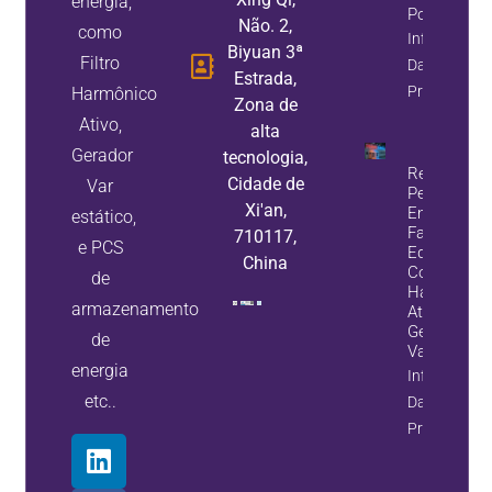
energia,
Potência
Não. 2,
como
Informaçõe
Biyuan 3ª
Filtro
Da
Estrada,
Propriedade
Harmônico
Zona de
Ativo,
alta
Gerador
tecnologia,
Reduza A
Cidade de
Var
Perda De
Xi'an,
Energia E
estático,
Falhas De
710117,
e PCS
Equipamen
China
Com Filtros
de
Harmônico
armazenamento
Ativos E
Geradores 
de
Var Estátic
energia
Informaçõe
etc..
Da
Propriedade