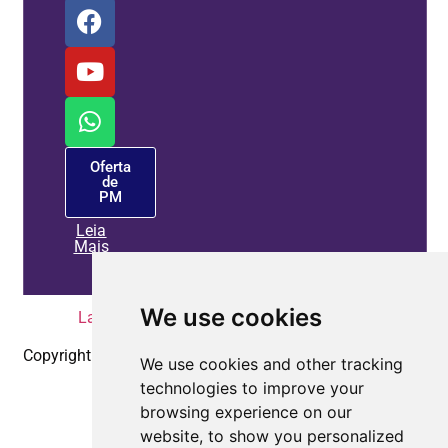
Oferta
de
PM
Leia
Mais
We use cookies
Lar
|
Política de Privacidade
|
Contate-nos
Copyright © 2010-2025
Coepower.com
. Todos os direitos
We use cookies and other tracking
reservados.
technologies to improve your
browsing experience on our
website, to show you personalized