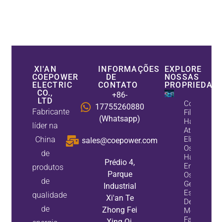
XI'AN
INFORMAÇÕES
EXPLORE
COEPOWER
DE
NOSSAS
ELECTRIC
CONTATO
PROPRIEDAD
CO.,
+86-
LTD
Como Os
17755260880
Fabricante
Filtros
(Whatsapp)
Harmônico
líder na
Ativos
China
Eliminam
sales@coepower.com
Os
de
Harmônico
Prédio 4,
Enquanto
produtos
Parque
Os
de
Geradores
Industrial
Estáticos
qualidade
Xi'an Te
De Var
de
Zhong Fei
Melhoram 
Fator De
Xing Qi,