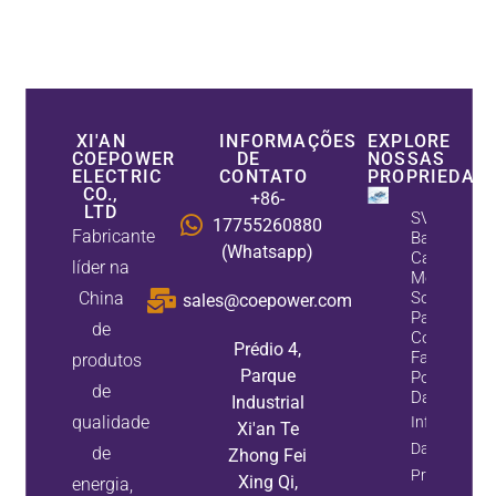
XI'AN
INFORMAÇÕES
EXPLORE
COEPOWER
DE
NOSSAS
ELECTRIC
CONTATO
PROPRIEDAD
CO.,
+86-
LTD
SVG Vs
17755260880
Fabricante
Banco De
(Whatsapp)
Capacitores
líder na
Melhor
China
Solução
sales@coepower.com
Para
de
Correção D
Prédio 4,
Fator De
produtos
Parque
Potência D
de
Data Cente
Industrial
qualidade
Informaçõe
Xi'an Te
Da
de
Zhong Fei
Propriedade
Xing Qi,
energia,