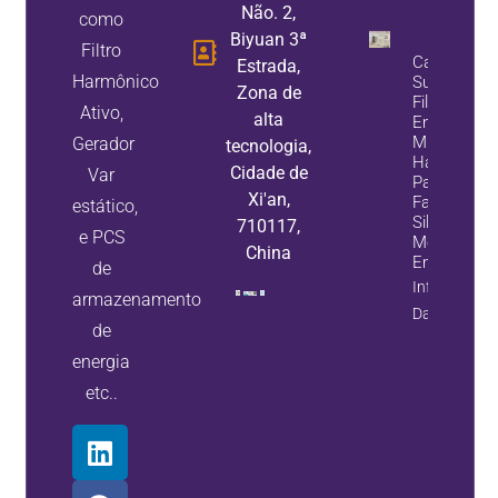
Não. 2,
como
Biyuan 3ª
Filtro
Caso De
Estrada,
Harmônico
Sucesso D
Zona de
Filtro De
Ativo,
alta
Energia Ativ
Mitigação
Gerador
tecnologia,
Harmônica
Cidade de
Var
Para Um
Xi'an,
Fabricante 
estático,
Silício
710117,
e PCS
Monocristal
China
Em Ningxia
de
Informaçõe
armazenamento
Da Propried
de
energia
etc..