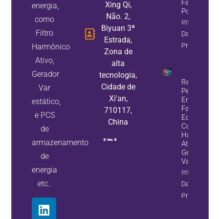
Fator De
Xing Qi,
energia,
Potência
Não. 2,
como
Informaçõe
Biyuan 3ª
Filtro
Da
Estrada,
Propriedade
Harmônico
Zona de
Ativo,
alta
Gerador
tecnologia,
Reduza A
Cidade de
Var
Perda De
Xi'an,
Energia E
estático,
Falhas De
710117,
e PCS
Equipamen
China
Com Filtros
de
Harmônico
armazenamento
Ativos E
Geradores 
de
Var Estátic
energia
Informaçõe
etc..
Da
Propriedade