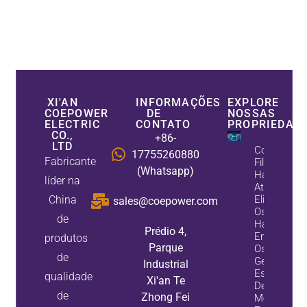
XI'AN
INFORMAÇÕES
EXPLORE
COEPOWER
DE
NOSSAS
ELECTRIC
CONTATO
PROPRIEDAD
CO.,
+86-
LTD
Como Os
17755260880
Fabricante
Filtros
(Whatsapp)
Harmônico
líder na
Ativos
China
Eliminam
sales@coepower.com
Os
de
Harmônico
Prédio 4,
Enquanto
produtos
Parque
Os
de
Geradores
Industrial
Estáticos
qualidade
Xi'an Te
De Var
de
Zhong Fei
Melhoram 