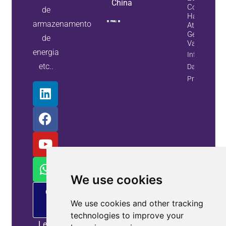
China
Com Filtros
de
Harmônico
armazenamento
Ativos E
Geradores 
de
Var Estátic
energia
Informaçõe
etc..
Da
Propriedade
We use cookies
Oferta
de
We use cookies and other tracking
PM
technologies to improve your
Leia