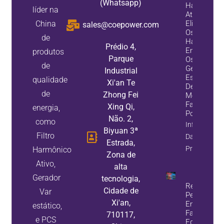
(Whatsapp)
Harmônico
líder na
Ativos
China
Eliminam
sales@coepower.com
Os
de
Harmônico
Prédio 4,
Enquanto
produtos
Parque
Os
de
Geradores
Industrial
Estáticos
qualidade
Xi'an Te
De Var
de
Zhong Fei
Melhoram 
Fator De
Xing Qi,
energia,
Potência
Não. 2,
como
Informaçõe
Biyuan 3ª
Filtro
Da
Estrada,
Propriedade
Harmônico
Zona de
Ativo,
alta
Gerador
tecnologia,
Reduza A
Cidade de
Var
Perda De
Xi'an,
Energia E
estático,
Falhas De
710117,
e PCS
Equipamen