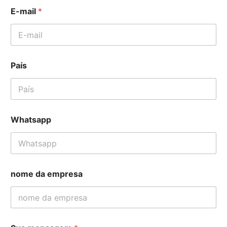
E-mail
*
W
País
h
a
t
s
a
p
Whatsapp
p
m
e
n
s
a
nome da empresa
g
e
m
P
a