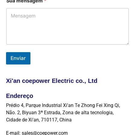
Sua mensagem
*
í
s
Enviar
Xi'an coepower Electric co., Ltd
Endereço
Prédio 4, Parque Industrial Xi'an Te Zhong Fei Xing Qi,
Não. 2, Biyuan 3ª Estrada, Zona de alta tecnologia,
Cidade de Xi'an, 710117, China
E-mail: sales@coepower.com