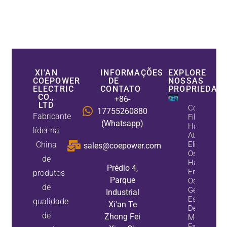
XI'AN
INFORMAÇÕES
EXPLORE
COEPOWER
DE
NOSSAS
ELECTRIC
CONTATO
PROPRIEDAD
CO.,
+86-
LTD
Como Os
17755260880
Fabricante
Filtros
(Whatsapp)
Harmônico
líder na
Ativos
China
Eliminam
sales@coepower.com
Os
de
Harmônico
Prédio 4,
Enquanto
produtos
Parque
Os
de
Geradores
Industrial
Estáticos
qualidade
Xi'an Te
De Var
de
Zhong Fei
Melhoram 
Fator De