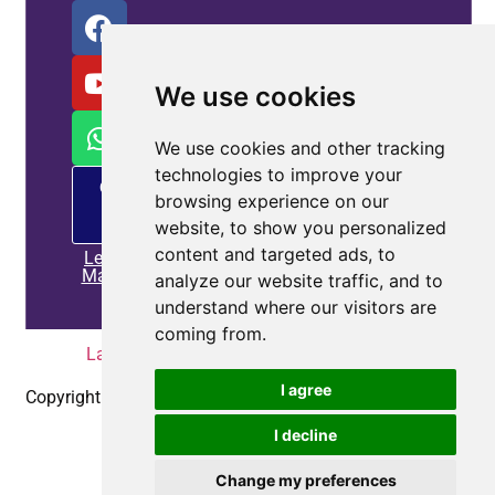
We use cookies
We use cookies and other tracking
technologies to improve your
Oferta
browsing experience on our
de
PM
website, to show you personalized
content and targeted ads, to
Leia
Mais
analyze our website traffic, and to
understand where our visitors are
coming from.
Lar
|
Política de Privacidade
|
Contate-nos
I agree
Copyright © 2010-2025
Coepower.com
. Todos os direitos
reservados.
I decline
Change my preferences