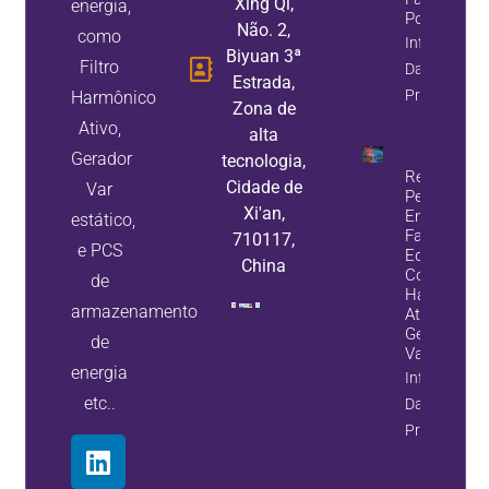
Xing Qi,
energia,
Potência
Não. 2,
como
Informaçõe
Biyuan 3ª
Filtro
Da
Estrada,
Propriedade
Harmônico
Zona de
Ativo,
alta
Gerador
tecnologia,
Reduza A
Cidade de
Var
Perda De
Xi'an,
Energia E
estático,
Falhas De
710117,
e PCS
Equipamen
China
Com Filtros
de
Harmônico
armazenamento
Ativos E
Geradores 
de
Var Estátic
energia
Informaçõe
etc..
Da
Propriedade