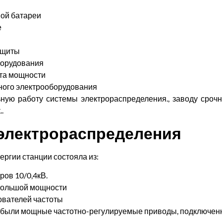
ой батареи
е
ащиты
борудования
та мощности
ного электрооборудования
ьную работу системы электрораспределения., заводу сроч
.
электрораспределения
ргии станции состояла из:
ов 10/0,4кВ.
большой мощности
вателей частоты
были мощные частотно-регулируемые приводы, подключенн