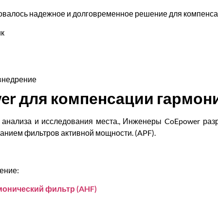
бовалось надежное и долговременное решение для компенса
ик
внедрение
er для компенсации гармон
о анализа и исследования места., Инженеры CoEpower раз
анием фильтров активной мощности. (APF).
ение:
онический фильтр (AHF)