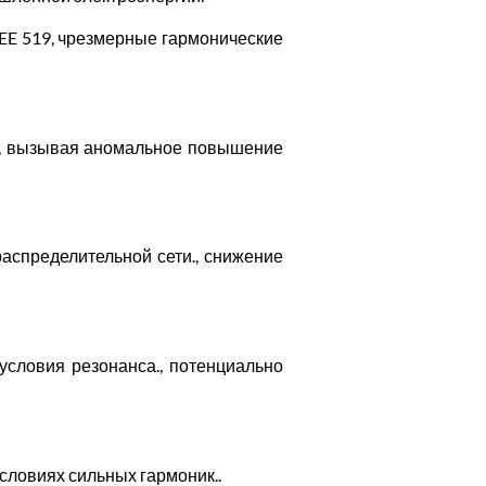
EEE 519, чрезмерные гармонические
и., вызывая аномальное повышение
спределительной сети., снижение
словия резонанса., потенциально
ловиях сильных гармоник..