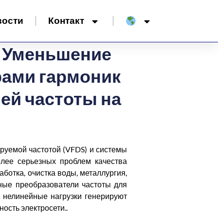
вости
Контакт
: Уменьшение
рами гармоник
ей частоты на
уемой частотой (VFDS) и системы
олее серьезных проблем качества
ботка, очистка воды, металлургия,
ные преобразователи частоты для
 нелинейные нагрузки генерируют
ость электросети..