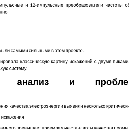
мпульсные и 12-импульсные преобразователи частоты 
нно:
к были самыми сильными в этом проекте..
ровала классическую картину искажений с двумя пиками.
скую систему.
кий анализ и пробле
ния качества электроэнергии выявили несколько критическ
 искажения
намного превышает приемлемые стандарты качества промы