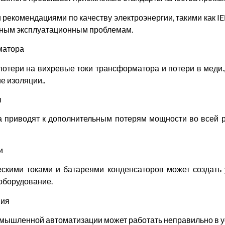
рекомендациями по качеству электроэнергии, такими как I
езным эксплуатационным проблемам.
матора
потери на вихревые токи трансформатора и потери в мед
е изоляции..
ы
 приводят к дополнительным потерям мощности во всей ра
и
скими токами и батареями конденсаторов может создать у
оборудование.
ния
мышленной автоматизации может работать неправильно в ус