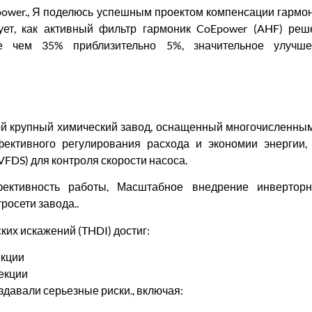
ower., Я поделюсь успешным проектом компенсации гармо
рует, как активный фильтр гармоник CoEpower (AHF) р
е чем 35% приблизительно 5%, значительное улучше
бой крупный химический завод, оснащенный многочислен
фективного регулирования расхода и экономии энергии,
FDS) для контроля скорости насоса.
ективность работы, Масштабное внедрение инверторн
росети завода..
их искажений (THDI) достиг:
екции
секции
здавали серьезные риски., включая: