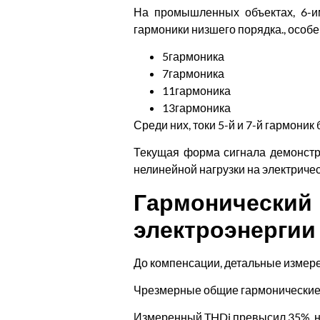
На промышленных объектах, 6-и
гармоники низшего порядка., особе
5гармоника
7гармоника
11гармоника
13гармоника
Среди них, токи 5-й и 7-й гармони
Текущая форма сигнала демонстри
нелинейной нагрузки на электриче
Гармоничес
электроэнергии
До компенсации, детальные измере
Чрезмерные общие гармонические
Измеренный THDi превысил 35%, 