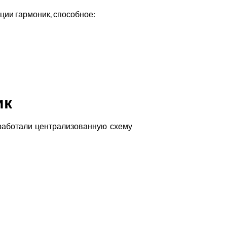
ции гармоник, способное:
ик
работали централизованную схему