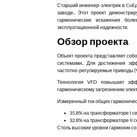
Старший инженер-электрик в CoEp
заводе.. Этот проект демонстри
гармонические искажения боле
эксплуатационной надежности.
Обзор проекта
Объект проекта представляет со
системами.. Для достижения эф
частотно-регулируемые приводы (V
Технология VFD повышает эфф
гармоническому загрязнению элект
Измеренный ток общих гармоническ
35.8% на трансформаторе I с
32.8% на трансформаторе II 
Столь высокие уровни гармоник со