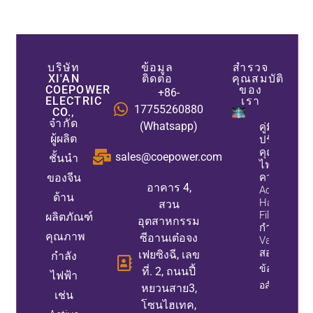
บริษัท
ข้อมูล
สำรวจ
XI'AN
ติดต่อ
คุณสมบัติ
COEPOWER
ของ
+86-
ELECTRIC
เรา
17755260880
CO.,
จำกัด
(Whatsapp)
คู่มือการ
ผู้ผลิต
ปรับปรุง
คุณภาพ
sales@coepower.com
ชั้นนำ
ไฟฟ้า: เมื่อ
ของจีน
ควรติดตั้ง
อาคาร 4,
Active
ด้าน
Harmonic
สวน
Filter, เครื่อง
ผลิตภัณฑ์
อุตสาหกรรม
กำเนิด Stat
คุณภาพ
ซีอานเต๋อจง
Var, หรือทั้ง
สองอย่าง
เฟยซิงฉี, เลข
กำลัง
ข้อมูล
ที่. 2, ถนนปี้
ไฟฟ้า
อสังหาริมทรั
หยวนสาย3,
เช่น
โซนไฮเทค,