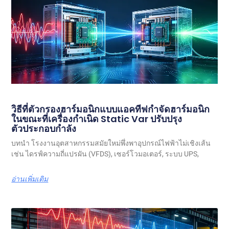
วิธีที่ตัวกรองฮาร์มอนิกแบบแอคทีฟกำจัดฮาร์มอนิก
ในขณะที่เครื่องกำเนิด Static Var ปรับปรุง
ตัวประกอบกำลัง
บทนำ โรงงานอุตสาหกรรมสมัยใหม่พึ่งพาอุปกรณ์ไฟฟ้าไม่เชิงเส้น
เช่น ไดรฟ์ความถี่แปรผัน (VFDS), เซอร์โวมอเตอร์, ระบบ UPS,
อ่านเพิ่มเติม