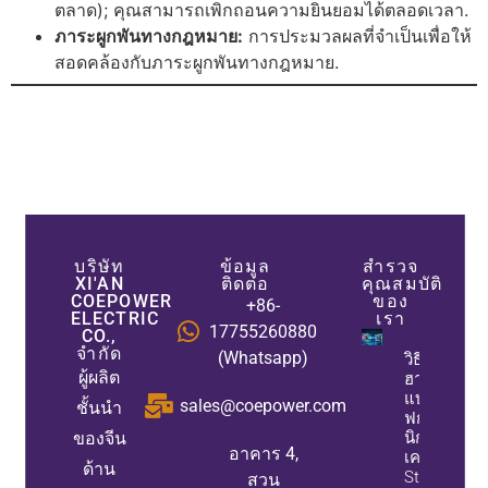
ตลาด); คุณสามารถเพิกถอนความยินยอมได้ตลอดเวลา.
ภาระผูกพันทางกฎหมาย:
การประมวลผลที่จำเป็นเพื่อให้
สอดคล้องกับภาระผูกพันทางกฎหมาย.
บริษัท
ข้อมูล
สำรวจ
XI'AN
ติดต่อ
คุณสมบัติ
COEPOWER
ของ
+86-
ELECTRIC
เรา
17755260880
CO.,
จำกัด
(Whatsapp)
วิธีที่ตัวกรอ
ผู้ผลิต
ฮาร์มอนิก
แบบแอคที
sales@coepower.com
ชั้นนำ
ฟกำจัดฮาร์
ของจีน
นิกในขณะที
อาคาร 4,
เครื่องกำเนิ
ด้าน
Static Var
สวน