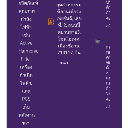
ปรับปรุง
ผลิตภัณฑ์
อุตสาหกรรม
ตัวประกอบ
คุณภาพ
ซีอานเต๋อจง
กำลัง
เฟยซิงฉี, เลข
กำลัง
ข้อมูล
ที่. 2, ถนนปี้
อสังหาริมทรั
ไฟฟ้า
หยวนสาย3,
เช่น
โซนไฮเทค,
Active
เมืองซีอาน,
ลดการสูญเส
Harmonic
พลังงานแล
710117, จีน
ความล้มเห
Filter,
ของอุปกรณ์
เครื่อง
ด้วยตัวกรอ
ฮาร์มอนิก
กำเนิด
แบบแอคที
ไฟฟ้า,
และเครื่อง
กำเนิด Stat
และ
Var
PCS
ข้อมูล
เก็บ
อสังหาริมทรั
พลังงาน
ฯลฯ.