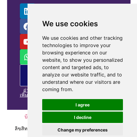
We use cookies
We use cookies and other tracking
technologies to improve your
browsing experience on our
website, to show you personalized
content and targeted ads, to
PM
analyze our website traffic, and to
เสนอ
ขาย
understand where our visitors are
coming from.
อ่าน
เพิ่มเติม
I agree
บ้าน
|
นโยบายความเป็นส่วนตัว
|
ติดต่อเรา
I decline
ลิขสิทธิ์© 2010-2025
coepower.com
. สงวนลิขสิทธิ์.
Change my preferences