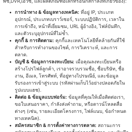
พีซี,DVR,เอวีซี, และผลิตภัณฑ์อิเล็กทรอนิกส์กำลังที่เกี่ยวข้อง):
การนำทาง & ข้อมูลทางเทคนิค:
ที่อยู่ IP, ประเภท
อุปกรณ์, ประเภทเบราว์เซอร์, ระบบปฏิบัติการ, เวลาใน
การเข้าถึง, หน้าที่เยี่ยมชม, URL ผู้อ้างอิง, ไฟล์บันทึก,
และตัวระบุอุปกรณ์ที่ไม่ซ้ำ.
คุกกี้ & การติดตาม:
คุกกี้และเทคโนโลยีที่คล้ายกันที่ใช้
สำหรับการทำงานของไซต์, การวิเคราะห์, และการ
ตลาด.
บัญชี & ข้อมูลการลงทะเบียน:
เมื่อคุณลงทะเบียนหรือ
สร้างโปรไฟล์ลูกค้า, เราอาจรวบรวมชื่อ, ชื่อบริษัท, ชื่อ
งาน, อีเมล, โทรศัพท์, ที่อยู่ทางไปรษณีย์, และข้อมูล
รับรองการเข้าสู่ระบบ (รหัสผ่านเก็บไว้อย่างปลอดภัยใน
รูปแบบแฮช).
ติดต่อ & ข้อมูลแบบฟอร์ม:
ข้อมูลที่คุณให้เมื่อติดต่อเรา,
ขอใบเสนอราคา, กำลังส่งคำถาม, หรือดาวน์โหลดสื่อ
ต่างๆ (เช่น, รายละเอียดโครงการ, ไฟล์แนบ, ข้อกำหนด
ทางเทคนิค).
สมัครสมาชิก & การตั้งค่าทางการตลาด:
สถานะการ