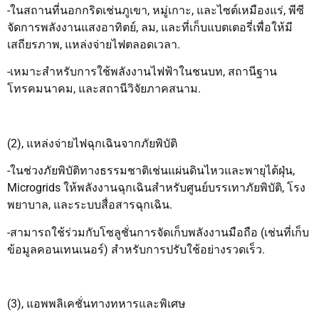
-ในสถานที่นอกกริดเช่นภูเขา, หมู่เกาะ, และไซต์เหมืองแร่, พีซี
จัดการพลังงานแสงอาทิตย์, ลม, และที่เก็บแบตเตอรี่เพื่อให้มี
เสถียรภาพ, แหล่งจ่ายไฟตลอดเวลา.
-เหมาะสำหรับการใช้พลังงานไฟฟ้าในชนบท, สถานีฐาน
โทรคมนาคม, และสถานีวิจัยภาคสนาม.
(2), แหล่งจ่ายไฟฉุกเฉินจากภัยพิบัติ
-ในช่วงภัยพิบัติทางธรรมชาติเช่นแผ่นดินไหวและพายุไต้ฝุ่น,
Microgrids ให้พลังงานฉุกเฉินสำหรับศูนย์บรรเทาภัยพิบัติ, โรง
พยาบาล, และระบบสื่อสารฉุกเฉิน.
-สามารถใช้ร่วมกับโซลูชั่นการจัดเก็บพลังงานมือถือ (เช่นที่เก็บ
ข้อมูลคอนเทนเนอร์) สำหรับการปรับใช้อย่างรวดเร็ว.
(3), แอพพลิเคชั่นทางทหารและพิเศษ