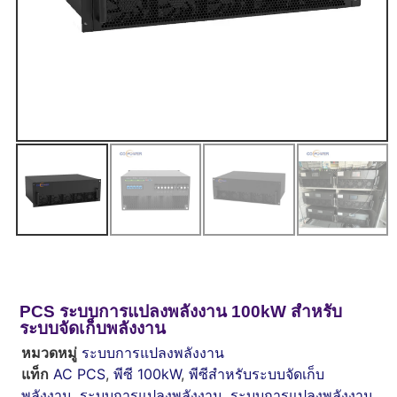
PCS ระบบการแปลงพลังงาน 100kW สำหรับ
ระบบจัดเก็บพลังงาน
หมวดหมู่
ระบบการแปลงพลังงาน
แท็ก
AC PCS
,
พีซี 100kW
,
พีซีสำหรับระบบจัดเก็บ
พลังงาน
,
ระบบการแปลงพลังงาน
,
ระบบการแปลงพลังงาน