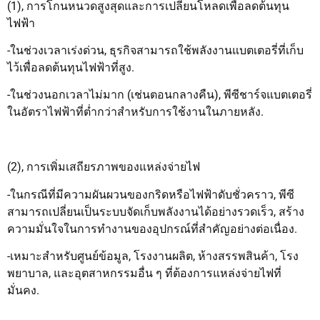
(1), การโกนหนวดสูงสุดและการเปลี่ยนโหลดเพื่อลดต้นทุน
ไฟฟ้า
-ในช่วงเวลาเร่งด่วน, ธุรกิจสามารถใช้พลังงานแบตเตอรี่ที่เก็บ
ไว้เพื่อลดต้นทุนไฟฟ้าที่สูง.
-ในช่วงนอกเวลาไม่มาก (เช่นตอนกลางคืน), พีซีชาร์จแบตเตอรี่
ในอัตราไฟฟ้าที่ต่ำกว่าสำหรับการใช้งานในภายหลัง.
(2), การเพิ่มเสถียรภาพของแหล่งจ่ายไฟ
-ในกรณีที่มีความผันผวนของกริดหรือไฟฟ้าดับชั่วคราว, พีซี
สามารถเปลี่ยนเป็นระบบจัดเก็บพลังงานได้อย่างรวดเร็ว, สร้าง
ความมั่นใจในการทำงานของอุปกรณ์ที่สำคัญอย่างต่อเนื่อง.
-เหมาะสำหรับศูนย์ข้อมูล, โรงงานผลิต, ห้างสรรพสินค้า, โรง
พยาบาล, และอุตสาหกรรมอื่น ๆ ที่ต้องการแหล่งจ่ายไฟที่
มั่นคง.