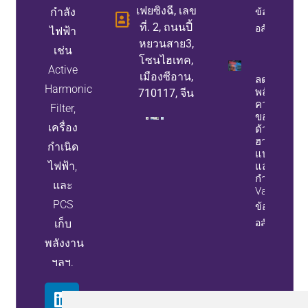
เฟยซิงฉี, เลข
กำลัง
ข้อมูล
ที่. 2, ถนนปี้
อสังหาริมทรั
ไฟฟ้า
หยวนสาย3,
เช่น
โซนไฮเทค,
Active
เมืองซีอาน,
ลดการสูญเส
Harmonic
พลังงานแล
710117, จีน
ความล้มเห
Filter,
ของอุปกรณ์
เครื่อง
ด้วยตัวกรอ
ฮาร์มอนิก
กำเนิด
แบบแอคที
ไฟฟ้า,
และเครื่อง
กำเนิด Stat
และ
Var
PCS
ข้อมูล
เก็บ
อสังหาริมทรั
พลังงาน
ฯลฯ.