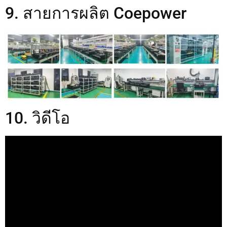
9. สายการผลิต Coepower
10. วิดีโอ