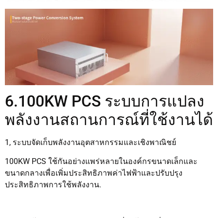
6.100KW PCS ระบบการแปลง
พลังงานสถานการณ์ที่ใช้งานได้
1, ระบบจัดเก็บพลังงานอุตสาหกรรมและเชิงพาณิชย์
100KW PCS ใช้กันอย่างแพร่หลายในองค์กรขนาดเล็กและ
ขนาดกลางเพื่อเพิ่มประสิทธิภาพค่าไฟฟ้าและปรับปรุง
ประสิทธิภาพการใช้พลังงาน.