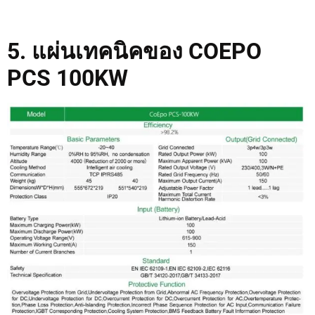
5. แผ่นเทคนิคของ COEPO
PCS 100KW