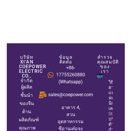
บริษัท
ข้อมูล
สำรวจ
XI'AN
ติดต่อ
คุณสมบัติ
COEPOWER
ของ
+86-
ELECTRIC
เรา
17755260880
CO.,
จำกัด
(Whatsapp)
วิธีที่ตัวกรอ
ผู้ผลิต
ฮาร์มอนิก
แบบแอคที
sales@coepower.com
ชั้นนำ
ฟกำจัดฮาร์
ของจีน
นิกในขณะที
อาคาร 4,
เครื่องกำเนิ
ด้าน
Static Var
สวน
ปรับปรุง
ผลิตภัณฑ์
อุตสาหกรรม
ตัวประกอบ
คุณภาพ
ซีอานเต๋อจง
กำลัง