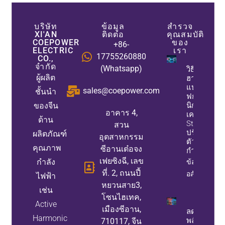
บริษัท
ข้อมูล
สำรวจ
XI'AN
ติดต่อ
คุณสมบัติ
COEPOWER
ของ
+86-
ELECTRIC
เรา
17755260880
CO.,
จำกัด
(Whatsapp)
วิธีที่ตัวกรอ
ผู้ผลิต
ฮาร์มอนิก
แบบแอคที
sales@coepower.com
ชั้นนำ
ฟกำจัดฮาร์
ของจีน
นิกในขณะที
อาคาร 4,
เครื่องกำเนิ
ด้าน
Static Var
สวน
ปรับปรุง
ผลิตภัณฑ์
อุตสาหกรรม
ตัวประกอบ
คุณภาพ
ซีอานเต๋อจง
กำลัง
เฟยซิงฉี, เลข
กำลัง
ข้อมูล
ที่. 2, ถนนปี้
อสังหาริมทรั
ไฟฟ้า
หยวนสาย3,
เช่น
โซนไฮเทค,
Active
เมืองซีอาน,
ลดการสูญเส
Harmonic
พลังงานแล
710117, จีน