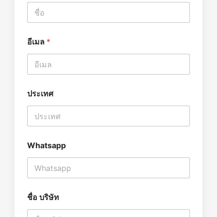
อีเมล
*
ชื่
ประเทศ
อ
*
ชื่
อ
ข
อ
Whatsapp
ง
คุ
ณ
ชื่อ บริษัท