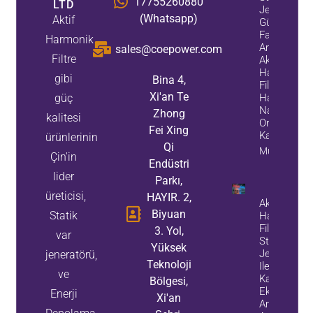
17755260880
LTD
Jeneratörle
(Whatsapp)
Aktif
Güç
Faktörünü
Harmonik
Artırırken
sales@coepower.com
Filtre
Aktif
Harmonik
gibi
Bina 4,
Filtreler
Xi'an Te
güç
Harmonikler
Nasıl
Zhong
kalitesi
Ortadan
Fei Xing
Kaldırır?
ürünlerinin
Qi
Mülk Bilgileri
Çin'in
Endüstri
lider
Parkı,
üreticisi,
HAYIR. 2,
Aktif
Biyuan
Statik
Harmonik
Filtreler Ve
3. Yol,
var
Statik Var
Yüksek
Jeneratörler
jeneratörü,
Teknoloji
Ile Enerji
ve
Kaybını Ve
Bölgesi,
Ekipman
Enerji
Xi'an
Arızalarını