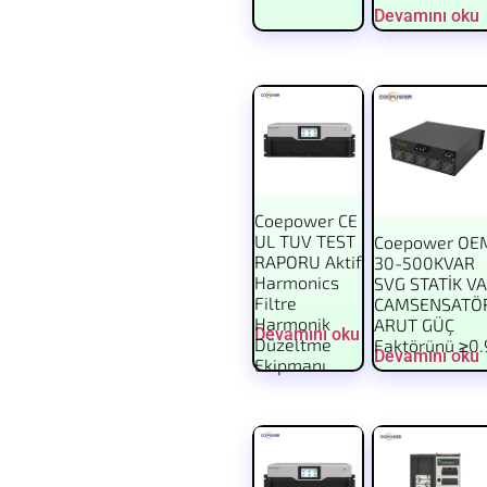
Devamını oku
Coepower CE
UL TUV TEST
Coepower OE
RAPORU Aktif
30-500KVAR
Harmonics
SVG STATİK V
Filtre
CAMSENSATÖ
Harmonik
ARUT GÜÇ
Devamını oku
Düzeltme
Faktörünü ≥0.
Devamını oku
Ekipmanı