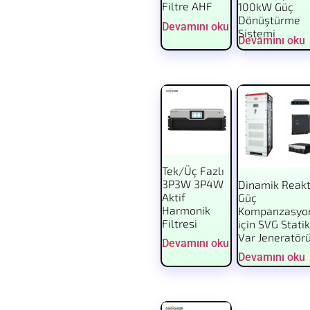
Filtre AHF
100kW Güç
Dönüştürme
Devamını oku
Sistemi
Devamını oku
Tek/Üç Fazlı
3P3W 3P4W
Dinamik Reakt
Aktif
Güç
Harmonik
Kompanzasyo
Filtresi
için SVG Statik
Var Jeneratör
Devamını oku
Devamını oku