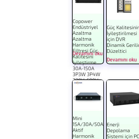
Copower
Endüstriyel
Güç Kalitesini
Azaltma
İyileştirilmesi
Azaltma
için DVR
Harmonik
Dinamik Geril
Filtresi Güç
Düzeltici
Devamını oku
Kalitesini
Devamını oku
İyileştirme
30A-150A
3P3W 3P4W
220V-690V
Mini
15A/30A/50A
Enerji
Aktif
Depolama
Harmonik
Sistemi için P