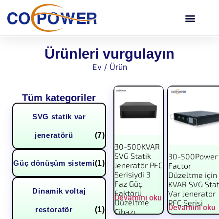
Ürünleri vurgulayın
Ev
/ Ürün
Tüm kategoriler
SVG statik var
jeneratörü
(7)
30-500KVAR
SVG Statik
30-500Power
Güç dönüşüm sistemi
(1)
Jeneratör PFC
Factor
Serisiydi 3
Düzeltme için
Faz Güç
KVAR SVG Stat
Dinamik voltaj
Faktörü
Var Jenerator
Devamını oku
Düzeltme
PFC Serisi
Devamını oku
restoratör
(1)
Cihazı