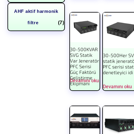
AHF aktif harmonik
filtre
(7)
30-500KVAR
SVG Statik
30-500Her S
Var Jeneratör
statik jenerat
PFC Serisi
PFC serisi stat
Güç Faktörü
denetleyici idi
Geliştirme
Devamını oku
Ekipmanı
Devamını oku