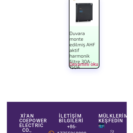
Duvara
monte
edilmiş AHF
aktif
harmonik
filtre 30A-
Devamını oku
150A
XI'AN
İLETIŞIM
MÜLKLERIMIZ
COEPOWER
BILGILERI
KEŞFEDIN
ELECTRIC
+86-
CO.,
Statik Var