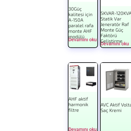
30Güç
5KVAR-120KV
kalitesi için
Statik Var
A-150A
Jeneratör Raf
paralel rafa
Monte Güç
monte AHF
Faktörü
modülü
Devamını oku
Geliştirme
Devamını oku
AHF aktif
harmonik
AVC Aktif Volt
filtre
Saç Kremi
Devamını oku