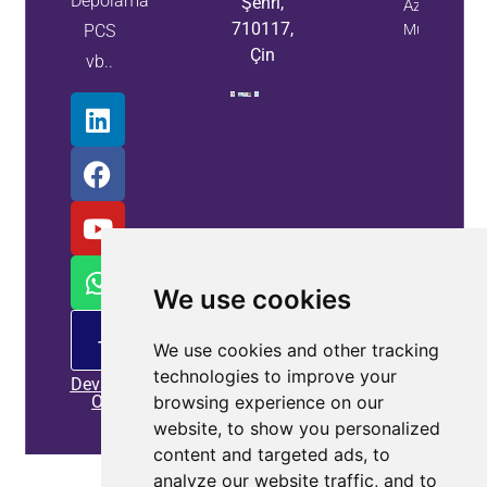
Depolama
Şehri,
Azaltın
710117,
PCS
Mülk Bilgileri
Çin
vb..
We use cookies
PM
Teklif
We use cookies and other tracking
technologies to improve your
Devamını
browsing experience on our
Oku
website, to show you personalized
content and targeted ads, to
Ev
|
Gizlilik Politikası
|
Bize Ulaşın
analyze our website traffic, and to