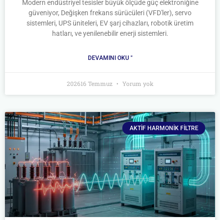
Modern endüstriyel tesisler büyük ölçüde güç elektroniğine
güveniyor, Değişken frekans sürücüleri (VFD'ler), servo
sistemleri, UPS üniteleri, EV şarj cihazları, robotik üretim
hatları, ve yenilenebilir enerji sistemleri.
DEVAMINI OKU "
202616 Temmuz
Yorum yok
AKTIF HARMONIK FILTRE