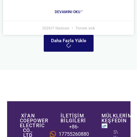
DEVAMINI OKU "
202617 Haziran
Yorum yok
Daha Fazla Yükle
XI'AN
İLETIŞIM
MÜLKLERIMIZ
COEPOWER
BILGILERI
KEŞFEDIN
ELECTRIC
+86-
CO.,
SVG Ve
17755260880
LTD