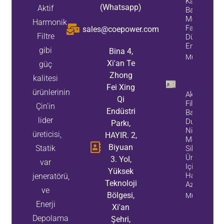
Kapasitör
(Whatsapp)
Aktif
Bankası: Ver
Merkezi Gü
Harmonik
Faktörü
sales@coepower.com
Filtre
Düzeltmesi
En İyi Çöz
gibi
Bina 4,
Mülk Bilgileri
Xi'an Te
güç
Zhong
kalitesi
Fei Xing
ürünlerinin
Aktif Güç
Qi
Filtresi
Çin'in
Endüstri
Başarı
lider
Durumu:
Parkı,
Ningxia'daki
üreticisi,
HAYIR. 2,
Monokristal
Biyuan
Statik
Silikon
Üreticisi
3. Yol,
var
Için
Yüksek
Harmonik
jeneratörü,
Teknoloji
Azaltma
ve
Bölgesi,
Mülk Bilgileri
Enerji
Xi'an
Depolama
Şehri,