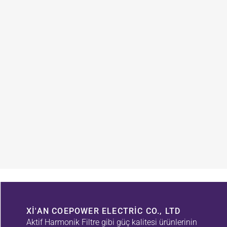
XI'AN COEPOWER ELECTRIC CO., LTD
Aktif Harmonik Filtre gibi güç kalitesi ürünlerinin