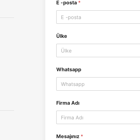
E -posta
*
A
d
ı
*
Ülke
Whatsapp
Firma Adı
Mesajınız
*