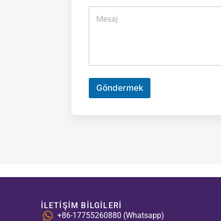
Göndermek
İLETIŞIM BILGILERI
+86-17755260880 (Whatsapp)