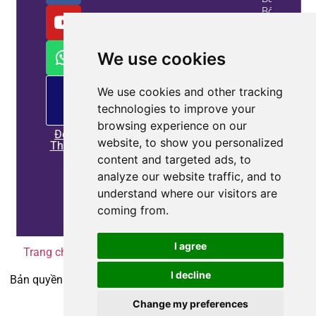
Bộ
Lọc
Sóng
Hài
We use cookies
Chủ
Động
Và
PM
We use cookies and other tracking
cung
Máy
technologies to improve your
cấp
Tạo
browsing experience on our
Biến
Đọc
Áp
website, to show you personalized
Thêm
Tĩnh
content and targeted ads, to
Thông
analyze our website traffic, and to
Tin Tài
understand where our visitors are
Sản
coming from.
I agree
Trang chủ
|
Chính sách bảo mật
|
Liên hệ với chúng tôi
I decline
Bản quyền © 2010-2025
Coepower.com
. Tất cả quyền được
bảo lưu.
Change my preferences