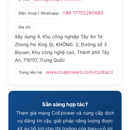
+86 17755260880
Điện thoại / Whatsapp
Địa chỉ
Xây dựng 4, Khu công nghiệp Tây An Te
Zhong Fei Xing Qi, KHÔNG. 2, Đường số 3
Biyuan, Khu công nghệ cao, Thành phố Tây
An, 710117, Trung Quốc
www.coepowers.com/contact/
Trang liên hệ
Sẵn sàng hợp tác?
Tham gia mạng CoEpower và cung cấp dịch
vụ đáng tin cậy, giải pháp năng lượng được
kỹ sư hỗ trợ cho thị trường của bạn—có lợi