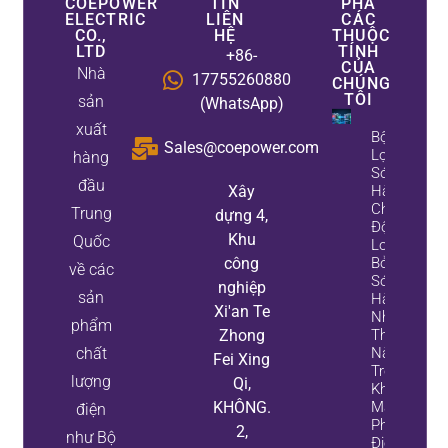
COEPOWER
TIN
PHÁ
ELECTRIC
LIÊN
CÁC
CO.,
HỆ
THUỘC
LTD
TÍNH
+86-
CỦA
Nhà
17755260880
CHÚNG
TÔI
sản
(WhatsApp)
xuất
Bộ
Sales@coepower.com
Lọc
hàng
Sóng
đầu
Xây
Hài
Chủ
Trung
dựng 4,
Động
Khu
Quốc
Loại
công
Bỏ
về các
Sóng
nghiệp
sản
Hài
Xi'an Te
Như
phẩm
Zhong
Thế
chất
Nào
Fei Xing
Trong
lượng
Qi,
Khi
KHÔNG.
Máy
điện
Phát
2,
như Bộ
Điện