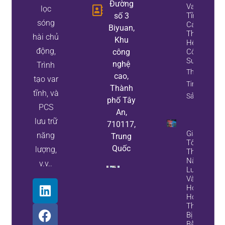
Đường
Var
lọc
số 3
Tĩnh
sóng
Cải
Biyuan,
Thiện
hài chủ
Khu
Hệ Số
động,
công
Công
Suất
nghệ
Trình
Thông
cao,
tạo var
Tin Tài
Thành
tĩnh, và
Sản
phố Tây
PCS
An,
lưu trữ
710117,
Giảm
năng
Trung
Tổn
Quốc
lượng,
Thất
Năng
v.v..
Lượng
Và
Hỏng
Hóc
Thiết
Bị
Bằng