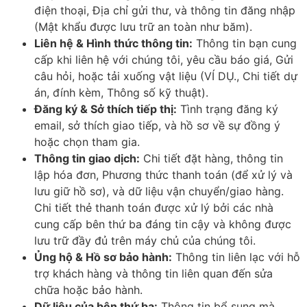
điện thoại, Địa chỉ gửi thư, và thông tin đăng nhập
(Mật khẩu được lưu trữ an toàn như băm).
Liên hệ & Hình thức thông tin:
Thông tin bạn cung
cấp khi liên hệ với chúng tôi, yêu cầu báo giá, Gửi
câu hỏi, hoặc tải xuống vật liệu (VÍ DỤ., Chi tiết dự
án, đính kèm, Thông số kỹ thuật).
Đăng ký & Sở thích tiếp thị:
Tình trạng đăng ký
email, sở thích giao tiếp, và hồ sơ về sự đồng ý
hoặc chọn tham gia.
Thông tin giao dịch:
Chi tiết đặt hàng, thông tin
lập hóa đơn, Phương thức thanh toán (để xử lý và
lưu giữ hồ sơ), và dữ liệu vận chuyển/giao hàng.
Chi tiết thẻ thanh toán được xử lý bởi các nhà
cung cấp bên thứ ba đáng tin cậy và không được
lưu trữ đầy đủ trên máy chủ của chúng tôi.
Ủng hộ & Hồ sơ bảo hành:
Thông tin liên lạc với hỗ
trợ khách hàng và thông tin liên quan đến sửa
chữa hoặc bảo hành.
Dữ liệu của bên thứ ba:
Thông tin bổ sung mà