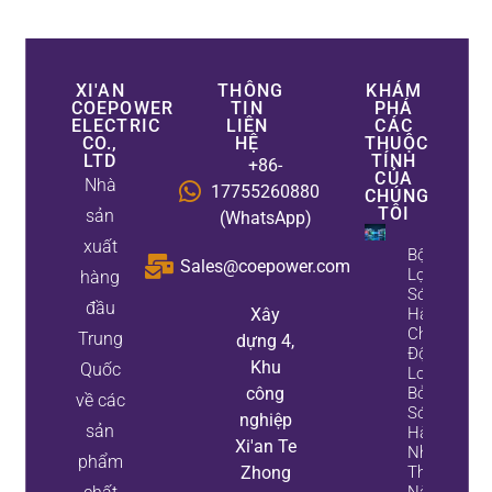
XI'AN
THÔNG
KHÁM
COEPOWER
TIN
PHÁ
ELECTRIC
LIÊN
CÁC
CO.,
HỆ
THUỘC
LTD
TÍNH
+86-
CỦA
Nhà
17755260880
CHÚNG
TÔI
sản
(WhatsApp)
xuất
Bộ
Sales@coepower.com
Lọc
hàng
Sóng
đầu
Xây
Hài
Chủ
Trung
dựng 4,
Động
Khu
Quốc
Loại
công
Bỏ
về các
Sóng
nghiệp
sản
Hài
Xi'an Te
Như
phẩm
Zhong
Thế
Nào