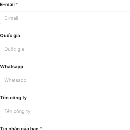
E
E-mail
*
-
m
a
i
l
c
Quốc gia
ủ
a
W
h
a
t
Whatsapp
s
a
p
p
Tên công ty
Tin nhắn của bạn
*