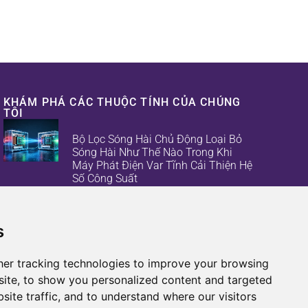
KHÁM PHÁ CÁC THUỘC TÍNH CỦA CHÚNG
TÔI
Bộ Lọc Sóng Hài Chủ Động Loại Bỏ
Sóng Hài Như Thế Nào Trong Khi
Máy Phát Điện Var Tĩnh Cải Thiện Hệ
Số Công Suất
Thông Tin Tài Sản
s
Giảm Tổn Thất Năng Lượng Và Hỏng
Hóc Thiết Bị Bằng Bộ Lọc Sóng Hài
er tracking technologies to improve your browsing
Chủ Động Và Máy Tạo Biến Áp Tĩnh
ite, to show you personalized content and targeted
Thông Tin Tài Sản
site traffic, and to understand where our visitors