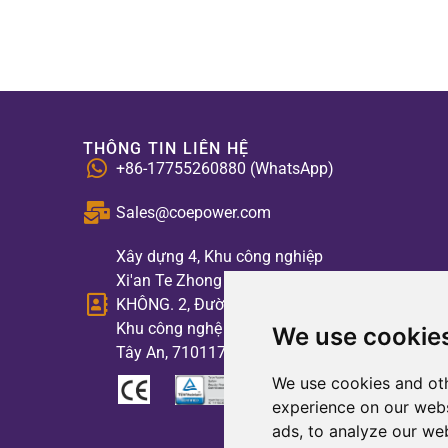
THÔNG TIN LIÊN HỆ
+86-17755260880 (WhatsApp)
Sales@coepower.com
Xây dựng 4, Khu công nghiệp
Xi'an Te Zhong Fei Xing Qi,
KHÔNG. 2, Đường số 3 Biyuan,
Khu công nghệ cao, Thành phố
We use cookie
Tây An, 710117, Trung Quốc
We use cookies and oth
experience on our webs
ads, to analyze our web