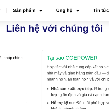
y
Sản phẩm
Ủng hộ
Tin tức
Liên hệ với chúng tôi
Tại sao COEPOWER
iải pháp chính
Hợp tác với nhà cung cấp kết hợp c
nhà máy và giao hàng toàn cầu — để
nhanh hơn, an toàn hơn và với chi 
Nhà sản xuất trực tiếp:
R trong 
lượng ổn định và giá cả cạnh tran
Hỗ trợ kỹ sư:
Đề xuất phù hợp vớ
khả thi nhanh chóng.