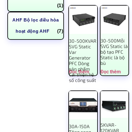
(1)
AHF Bộ lọc điều hòa
hoạt động AHF
(7)
30-500Mỗi
30-500KVAR
SVG Static là
SVG Static
bộ tạo PFC
Var
Static là bộ
Generator
bù
PFC Dòng
sản phẩm
Đọc thêm
Đọc thêm
Cải thiện hệ
số công suất
5KVAR-
30A-150A
120KVAR
Tăng song