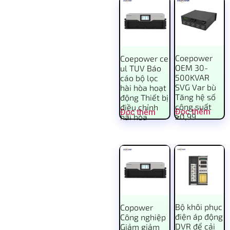
Coepower
Coepower ce
OEM 30-
ul TUV Báo
500KVAR
cáo bộ lọc
SVG Var bù
hài hòa hoạt
Tăng hệ số
động Thiết bị
công suất
điều chỉnh
Đọc thêm
Đọc thêm
≥0,99
hài hòa
Bộ khôi phục
Copower
điện áp động
Công nghiệp
DVR để cải
Giảm giảm