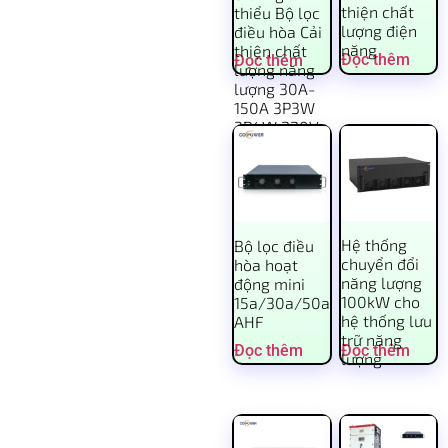
thiện chất
thiểu Bộ lọc
lượng điện
điều hòa Cải
năng
thiện chất
Đọc thêm
Đọc thêm
lượng năng
lượng 30A-
150A 3P3W
3P4W 220V-
690V
Hệ thống
Bộ lọc điều
chuyển đổi
hòa hoạt
năng lượng
động mini
100kW cho
15a/30a/50a
hệ thống lưu
AHF
trữ năng
Đọc thêm
Đọc thêm
lượng