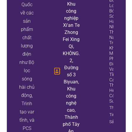
Động
Khu
Quốc
Loại
công
Bỏ
về các
Sóng
nghiệp
sản
Hài
Xi'an Te
Như
phẩm
Zhong
Thế
chất
Nào
Fei Xing
Trong
lượng
Qi,
Khi
KHÔNG.
Máy
điện
Phát
2,
như Bộ
Điện
Đường
Var
lọc
số 3
Tĩnh
sóng
Cải
Biyuan,
Thiện
hài chủ
Khu
Hệ Số
động,
công
Công
Suất
nghệ
Trình
Thông
cao,
tạo var
Tin Tài
Thành
tĩnh, và
Sản
phố Tây
PCS
An,