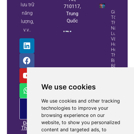
lưu trữ
710117,
Giảm
năng
Trung
Tổn
Quốc
lượng,
Thất
Năng
v.v..
Lượng
Và
Hỏng
Hóc
Thiết
Bị
Bằng
Bộ
Lọc
Sóng
We use cookies
Hài
Chủ
Động
We use cookies and other tracking
Và
PM
technologies to improve your
cung
Máy
cấp
Tạo
browsing experience on our
Biến
website, to show you personalized
Đọc
Áp
Thêm
content and targeted ads, to
Tĩnh