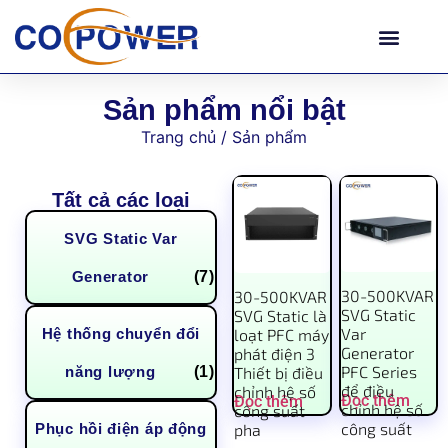
Sản phẩm nổi bật
Trang chủ
/ Sản phẩm
Tất cả các loại
SVG Static Var
Generator
(7)
30-500KVAR
30-500KVAR
SVG Static
SVG Static là
Var
Hệ thống chuyển đổi
loạt PFC máy
Generator
phát điện 3
PFC Series
năng lượng
(1)
Thiết bị điều
để điều
chỉnh hệ số
Đọc thêm
Đọc thêm
chỉnh hệ số
công suất
công suất
Phục hồi điện áp động
pha