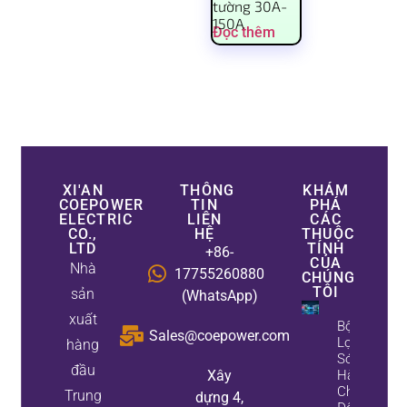
tường 30A-
150A
Đọc thêm
XI'AN
THÔNG
KHÁM
COEPOWER
TIN
PHÁ
ELECTRIC
LIÊN
CÁC
CO.,
HỆ
THUỘC
LTD
TÍNH
+86-
CỦA
Nhà
17755260880
CHÚNG
TÔI
sản
(WhatsApp)
xuất
Bộ
Sales@coepower.com
Lọc
hàng
Sóng
đầu
Xây
Hài
Chủ
Trung
dựng 4,