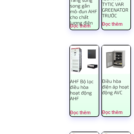
TYTIC VAR
song gắn
GREENATOR
mô-đun AHF
TRƯỚC
cho chất
lượng điện
Đọc thêm
Đọc thêm
Điều hòa
AHF Bộ lọc
điện áp hoạt
điều hòa
động AVC
hoạt động
AHF
Đọc thêm
Đọc thêm