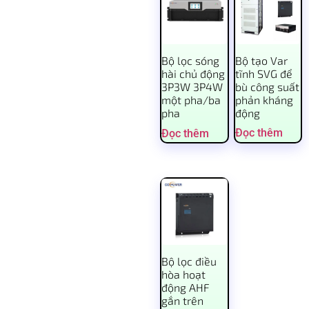
Bộ tạo Var
Bộ lọc sóng
tĩnh SVG để
hài chủ động
bù công suất
3P3W 3P4W
phản kháng
một pha/ba
động
pha
Đọc thêm
Đọc thêm
Bộ lọc điều
hòa hoạt
động AHF
gắn trên