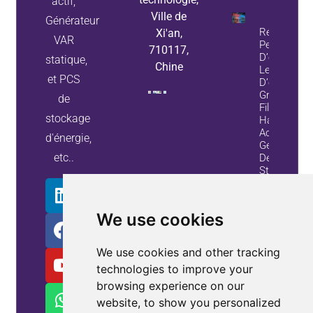
actif,
Ville de
Générateur
Réduisez L
Xi'an,
VAR
Pertes
710117,
D’énergie E
statique,
Chine
Les Pannes
et PCS
D’équipeme
Grâce Aux
de
Filtres
stockage
Harmoniqu
Actifs Et A
d'énergie,
Générateur
etc..
De Variable
Statiques
Information
Sur La
We use cookies
Propriété
We use cookies and other tracking
technologies to improve your
browsing experience on our
website, to show you personalized