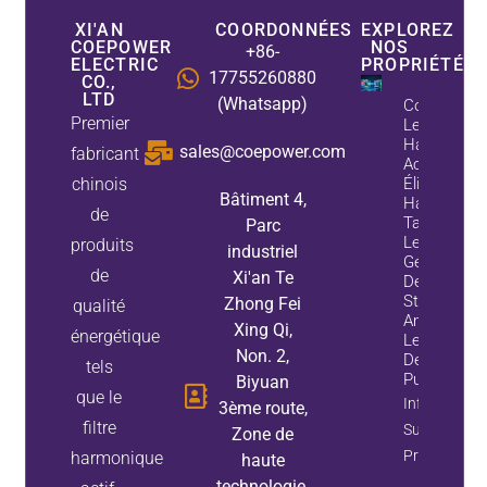
XI'AN
COORDONNÉES
EXPLOREZ
COEPOWER
NOS
+86-
ELECTRIC
PROPRIÉTÉS
17755260880
CO.,
LTD
(Whatsapp)
Comment
Premier
Les Filtres
Harmoniqu
sales@coepower.com
fabricant
Actifs
chinois
Éliminent L
Bâtiment 4,
Harmoniqu
de
Tandis Que
Parc
Les
produits
industriel
Générateur
de
Xi'an Te
De Variable
Statiques
Zhong Fei
qualité
Améliorent
Xing Qi,
énergétique
Le Facteur
Non. 2,
De
tels
Puissance
Biyuan
que le
Information
3ème route,
filtre
Sur La
Zone de
Propriété
harmonique
haute
technologie,