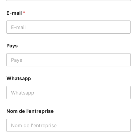
d
E-mail
*
e
*
V
o
t
r
Pays
e
Whatsapp
Nom de l'entreprise