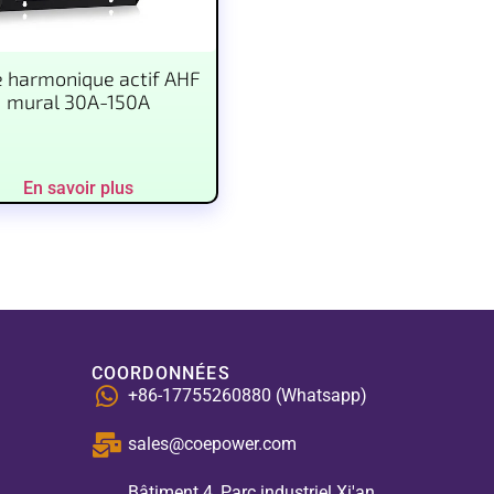
re harmonique actif AHF
mural 30A-150A
En savoir plus
COORDONNÉES
+86-17755260880 (Whatsapp)
sales@coepower.com
Bâtiment 4, Parc industriel Xi'an