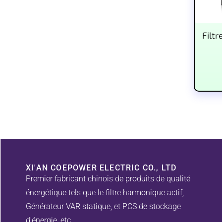
Filt
XI'AN COEPOWER ELECTRIC CO., LTD
Premier fabricant chinois de produits de qualité
énergétique tels que le filtre harmonique actif,
Générateur VAR statique, et PCS de stockage
d'énergie, etc..