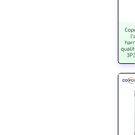
Copo
l'
har
quali
3P